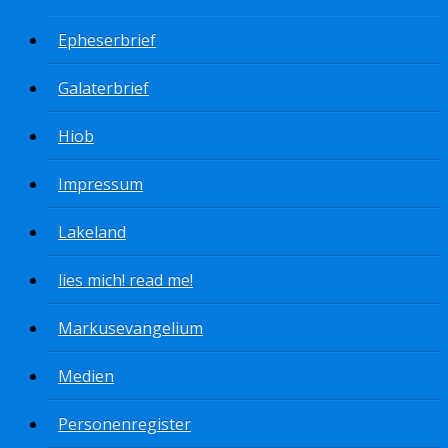
Epheserbrief
Galaterbrief
Hiob
Impressum
Lakeland
lies mich! read me!
Markusevangelium
Medien
Personenregister