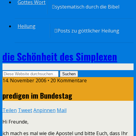
Gottes Wort
systematisch durch die Bibel
Heilung
Posts zu göttlicher Heilung
die Schönheit des Simplexen
14. November 2006 • 20 Kommentare
predigen im Bundestag
Teilen
Tweet
Anpinnen
Mail
Hi Freunde,
ich mach es mal wie die Apostel und bitte Euch, dass Ihr