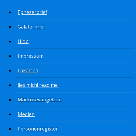
Epheserbrief
Galaterbrief
Hiob
Impressum
Lakeland
lies mich! read me!
Markusevangelium
Medien
Personenregister