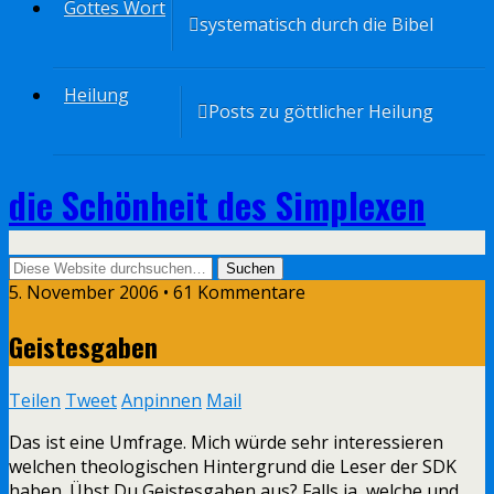
Gottes Wort
systematisch durch die Bibel
Heilung
Posts zu göttlicher Heilung
die Schönheit des Simplexen
5. November 2006 • 61 Kommentare
Geistesgaben
Teilen
Tweet
Anpinnen
Mail
Das ist eine Umfrage. Mich würde sehr interessieren
welchen theologischen Hintergrund die Leser der SDK
haben. Übst Du Geistesgaben aus? Falls ja, welche und