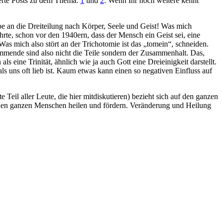
erte Posts zu dem Thema:
1
und
2
. Wenn Ihr noch weitere kennt
ube an die Dreiteilung nach Körper, Seele und Geist! Was mich
hrte, schon vor den 1940ern, dass der Mensch ein Geist sei, eine
 Was mich also stört an der Trichotomie ist das „tomein“, schneiden.
immende sind also nicht die Teile sondern der Zusammenhalt. Das,
eine Trinität, ähnlich wie ja auch Gott eine Dreieinigkeit darstellt.
ls uns oft lieb ist. Kaum etwas kann einen so negativen Einfluss auf
Teil aller Leute, die hier mitdiskutieren) bezieht sich auf den ganzen
ll den ganzen Menschen heilen und fördern. Veränderung und Heilung