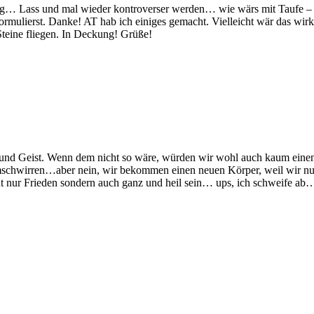
ig… Lass und mal wieder kontroverser werden… wie wärs mit Taufe – 
 formulierst. Danke! AT hab ich einiges gemacht. Vielleicht wär das wir
Steine fliegen. In Deckung! Grüße!
le und Geist. Wenn dem nicht so wäre, würden wir wohl auch kaum ei
mschwirren…aber nein, wir bekommen einen neuen Körper, weil wir nur
t nur Frieden sondern auch ganz und heil sein… ups, ich schweife ab