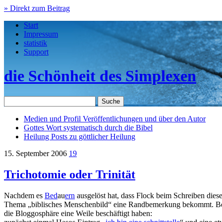
» Direkt zum Beitrag
Start
Impressum
statistik
Support
die Schönheit des Simplexen
Medien und Profil
Veröffentlichungen und über den Autor
Gottes Wort
systematisch durch die Bibel
Heilung
Posts zu göttlicher Heilung
15. September 2006
19
Trichotomie oder Trinität
Nachdem es
Bed
au
ern
ausgelöst hat, dass Flock beim Schreiben dieses
Thema „biblisches Menschenbild“ eine Randbemerkung bekommt. Bevo
die Bloggosphäre eine Weile beschäftigt haben: