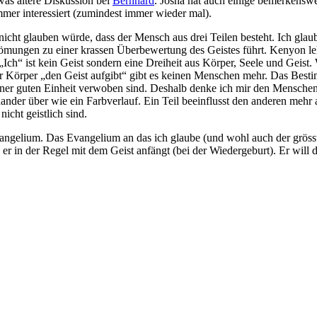
was ältere Diskussion bei
Bernhard
. Josha hat auch einige bemerkensw
mmer interessiert (zumindest immer wieder mal).
 nicht glauben würde, dass der Mensch aus drei Teilen besteht. Ich gla
Strömungen zu einer krassen Überbewertung des Geistes führt. Kenyon le
„Ich“ ist kein Geist sondern eine Dreiheit aus Körper, Seele und Geist.
 der Körper „den Geist aufgibt“ gibt es keinen Menschen mehr. Das Best
r guten Einheit verwoben sind. Deshalb denke ich mir den Menschen als 
nander über wie ein Farbverlauf. Ein Teil beeinflusst den anderen mehr a
icht geistlich sind.
Evangelium. Das Evangelium an das ich glaube (und wohl auch der grösste 
nn er in der Regel mit dem Geist anfängt (bei der Wiedergeburt). Er wi