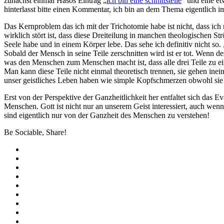
zunächst einmal Hasos Eintrag „
ich bin eine schnittstelle
“ und eine et
hinterlasst bitte einen Kommentar, ich bin an dem Thema eigentlich i
Das Kernproblem das ich mit der Trichotomie habe ist nicht, dass ich
wirklich stört ist, dass diese Dreiteilung in manchen theologischen 
Seele habe und in einem Körper lebe. Das sehe ich definitiv nicht so. 
Sobald der Mensch in seine Teile zerschnitten wird ist er tot. Wenn
was den Menschen zum Menschen macht ist, dass alle drei Teile zu eine
Man kann diese Teile nicht einmal theoretisch trennen, sie gehen inei
unser geistliches Leben haben wie simple Kopfschmerzen obwohl sie n
Erst von der Perspektive der Ganzheitlichkeit her entfaltet sich das 
Menschen. Gott ist nicht nur an unserem Geist interessiert, auch we
sind eigentlich nur von der Ganzheit des Menschen zu verstehen!
Be Sociable, Share!