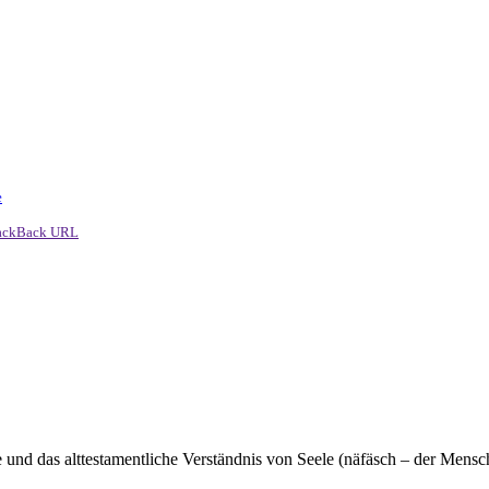
e
ackBack URL
 das alttestamentliche Verständnis von Seele (näfäsch – der Mensch ist