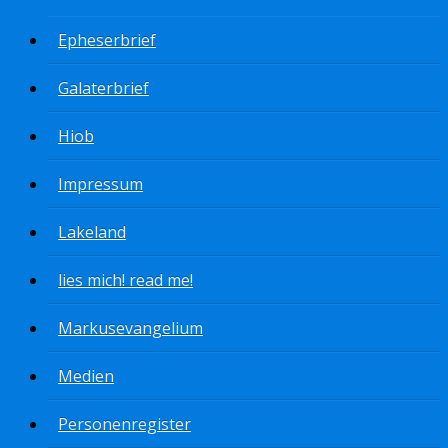
Epheserbrief
Galaterbrief
Hiob
Impressum
Lakeland
lies mich! read me!
Markusevangelium
Medien
Personenregister