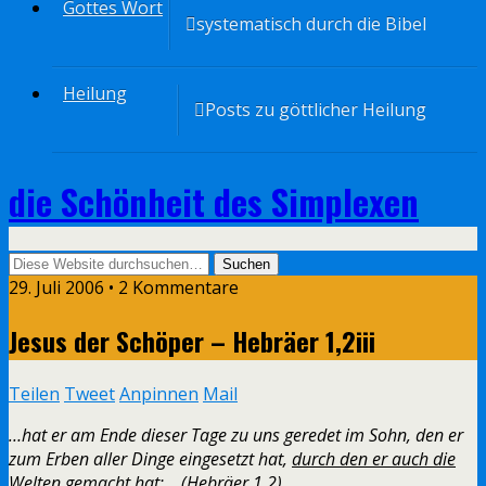
Gottes Wort
systematisch durch die Bibel
Heilung
Posts zu göttlicher Heilung
die Schönheit des Simplexen
29. Juli 2006 • 2 Kommentare
Jesus der Schöper – Hebräer 1,2iii
Teilen
Tweet
Anpinnen
Mail
…hat er am Ende dieser Tage zu uns geredet im Sohn, den er
zum Erben aller Dinge eingesetzt hat,
durch den er auch die
Welten gemacht hat
;… (Hebräer 1,2)