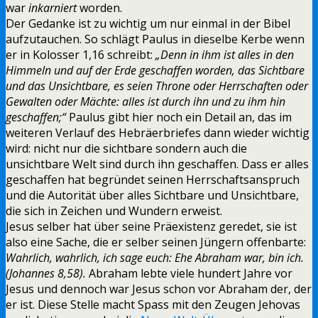
war
inkarniert
worden.
Der Gedanke ist zu wichtig um nur einmal in der Bibel
aufzutauchen. So schlägt Paulus in dieselbe Kerbe wenn
er in Kolosser 1,16 schreibt:
„Denn in ihm ist alles in den
Himmeln und auf der Erde geschaffen worden, das Sichtbare
und das Unsichtbare, es seien Throne oder Herrschaften oder
Gewalten oder Mächte: alles ist durch ihn und zu ihm hin
geschaffen;“
Paulus gibt hier noch ein Detail an, das im
weiteren Verlauf des Hebräerbriefes dann wieder wichtig
wird: nicht nur die sichtbare sondern auch die
unsichtbare Welt sind durch ihn geschaffen. Dass er alles
geschaffen hat begründet seinen Herrschaftsanspruch
und die Autorität über alles Sichtbare und Unsichtbare,
die sich in Zeichen und Wundern erweist.
Jesus selber hat über seine Präexistenz geredet, sie ist
also eine Sache, die er selber seinen Jüngern offenbarte:
Wahrlich, wahrlich, ich sage euch: Ehe Abraham war, bin ich.
(Johannes 8,58).
Abraham lebte viele hundert Jahre vor
Jesus und dennoch war Jesus schon vor Abraham der, der
er ist. Diese Stelle macht Spass mit den Zeugen Jehovas