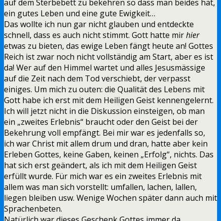
auf dem Sterbebett zu bekehren so dass man beides hat,
ein gutes Leben und eine gute Ewigkeit…
Das wollte ich nun gar nicht glauben und entdeckte
schnell, dass es auch nicht stimmt. Gott hatte mir
hier
etwas zu bieten, das ewige Leben fängt heute an! Gottes
Reich ist zwar noch nicht vollständig am Start, aber es ist
da! Wer auf den Himmel wartet und alles Jesusmässige
auf die Zeit nach dem Tod verschiebt, der verpasst
einiges. Um mich zu outen: die Qualität des Lebens mit
Gott habe ich erst mit dem Heiligen Geist kennengelernt.
Ich will jetzt nicht in die Diskussion einsteigen, ob man
ein „zweites Erlebnis“ braucht oder den Geist bei der
Bekehrung voll empfängt. Bei mir war es jedenfalls so,
ich war Christ mit allem drum und dran, hatte aber kein
Erleben Gottes, keine Gaben, keinen „Erfolg“, nichts. Das
hat sich erst geändert, als ich mit dem Heiligen Geist
erfüllt wurde. Für mich war es ein zweites Erlebnis mit
allem was man sich vorstellt: umfallen, lachen, lallen,
liegen bleiben usw. Wenige Wochen später dann auch mit
Sprachenbeten.
Natürlich war dieses Geschenk Gottes immer da.