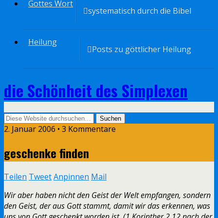
Gottes Wort
systematisch durch die Bibel
Heilung
Posts zu göttlicher Heilung
die Schönheit des Simplexen
2. Januar 2006 • 3 Kommentare
geschenke finden
Teilen
Tweet
Anpinnen
Mail
Wir aber haben nicht den Geist der Welt empfangen, sondern
den Geist, der aus Gott stammt, damit wir das erkennen, was
uns von Gott geschenkt worden ist. (1.Korinther 2,12 nach der