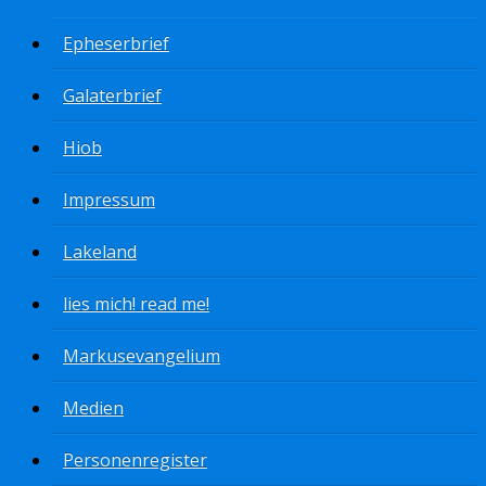
Epheserbrief
Galaterbrief
Hiob
Impressum
Lakeland
lies mich! read me!
Markusevangelium
Medien
Personenregister