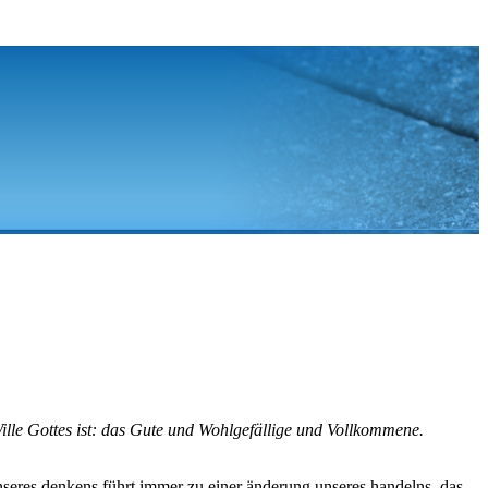
ille Gottes ist: das Gute und Wohlgefällige und Vollkommene.
 unseres denkens führt immer zu einer änderung unseres handelns. das