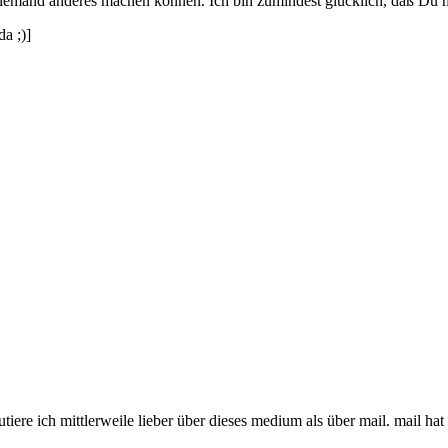
niemand anderes machen können. Ich bin zumindest glücklich, daß Du hi
a ;)]
utiere ich mittlerweile lieber über dieses medium als über mail. mail ha