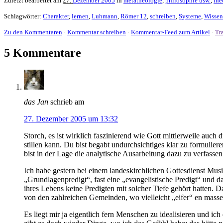
Zuletzt bearbeitet am
27.
Dezember 2005
in
metatheologie
,
philosophie usw.
,
the
Schlagwörter:
Charakter
,
lernen
,
Luhmann
,
Römer 12
,
schreiben
,
Systeme
,
Wissen
Zu den Kommentaren
·
Kommentar schreiben
·
Kommentar-Feed zum Artikel
·
Tr
5 Kommentare
das Jan
schrieb am
27. Dezember 2005 um 13:32
Storch, es ist wirklich faszinierend wie Gott mittlerweile auch
stillen kann. Du bist begabt undurchsichtiges klar zu formuliere
bist in der Lage die analytische Ausarbeitung dazu zu verfasse
Ich habe gestern bei einem landeskirchlichen Gottesdienst Mus
„Grundlagenpredigt“, fast eine „evangelistische Predigt“ und da
ihres Lebens keine Predigten mit solcher Tiefe gehört hatten
von den zahlreichen Gemeinden, wo vielleicht „eifer“ en masse 
Es liegt mir ja eigentlich fern Menschen zu idealisieren und i