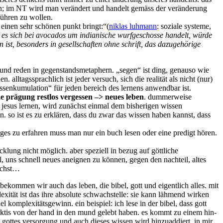
sen; im NT wird man verändert und handelt gemäss der veränderung
führen zu wollen.
einen sehr schönen punkt bringt:“(
niklas luhmann
: soziale systeme,
s es sich bei avocados um indianische wurfgeschosse handelt, würde
 ist, besonders in gesellschaften ohne schrift, das dazugehörige
n und reden in gegenstandsmetaphern. „segen“ ist ding, genauso wie
 alltagssprachlich ist jeder versuch, sich die realität als nicht (nur)
senkumulation“ für jeden bereich des lernens anwendbar ist.
he prägung restlos vergessen –> neues leben
. dummerweise
t jesus lernen, wird zunächst einmal dem bisherigen wissen
. so ist es zu erklären, dass du zwar das wissen haben kannst, dass
tiges zu erfahren muss man nur ein buch lesen oder eine predigt hören.
klung nicht möglich. aber speziell in bezug auf göttliche
l, uns schnell neues aneignen zu können, gegen den nachteil, altes
wächst…
bekommen wir auch das leben, die bibel, gott und eigentlich alles. mit
plexität ist das ihre absolute schwachstelle: sie kann lähmend wirken
el komplexitätsgewinn. ein beispiel: ich lese in der bibel, dass gott
tarktis von der hand in den mund gelebt haben. es kommt zu einem hin-
it gottes versorgung und auch dieses wissen wird hinzuaddiert. in mir