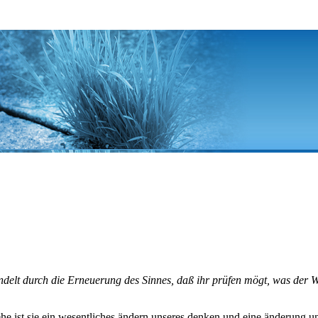
ndelt durch die Erneuerung des Sinnes, daß ihr prüfen mögt, was der W
stehe ist sie ein wesentliches ändern unseres denken und eine änderung