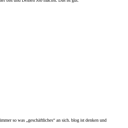
er bist und Deinen Job machst. Das ist gut.
t immer so was „geschäftliches“ an sich. blog ist denken und