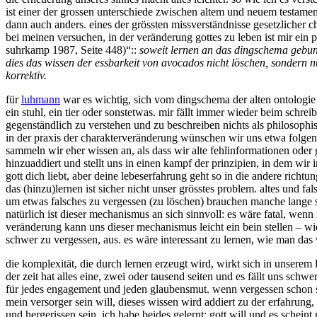
ist einer der grossen unterschiede zwischen altem und neuem testame
dann auch anders. eines der grössten missverständnisse gesetzlicher c
bei meinen versuchen, in der veränderung gottes zu leben ist mir ei
suhrkamp 1987, Seite 448)“::
soweit lernen an das dingschema gebund
dies das wissen der essbarkeit von avocados nicht löschen, sondern n
korrektiv.
für
luhmann
war es wichtig, sich vom dingschema der alten ontologie 
ein stuhl, ein tier oder sonstetwas. mir fällt immer wieder beim schreib
gegenständlich zu verstehen und zu beschreiben nichts als philosophi
in der praxis der charakterveränderung wünschen wir uns etwa folge
sammeln wir eher wissen an, als dass wir alte fehlinformationen oder 
hinzuaddiert und stellt uns in einen kampf der prinzipien, in dem wi
gott dich liebt, aber deine lebeserfahrung geht so in die andere richtu
das (hinzu)lernen ist sicher nicht unser grösstes problem. altes und f
um etwas falsches zu vergessen (zu löschen) brauchen manche lange s
natürlich ist dieser mechanismus an sich sinnvoll: es wäre fatal, wen
veränderung kann uns dieser mechanismus leicht ein bein stellen – wie
schwer zu vergessen, aus. es wäre interessant zu lernen, wie man da
die komplexität, die durch lernen erzeugt wird, wirkt sich in unserem
der zeit hat alles eine, zwei oder tausend seiten und es fällt uns schw
für jedes engagement und jeden glaubensmut. wenn vergessen schon so 
mein versorger sein will, dieses wissen wird addiert zu der erfahrung
und hergerissen sein. ich habe beides gelernt: gott will und es schein