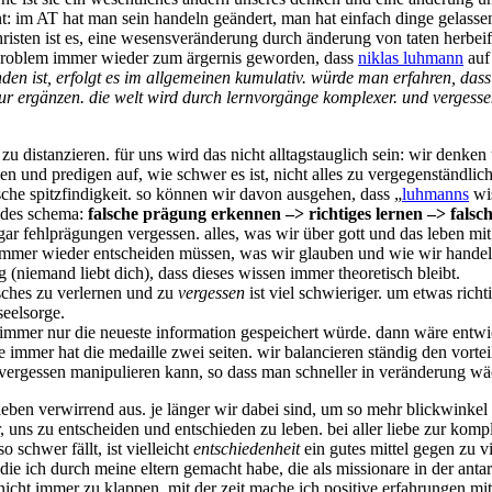
nt: im AT hat man sein handeln geändert, man hat einfach dinge gelas
hristen ist es, eine wesensveränderung durch änderung von taten herbei
n problem immer wieder zum ärgernis geworden, dass
niklas luhmann
auf 
en ist, erfolgt es im allgemeinen kumulativ. würde man erfahren, das
ur ergänzen. die welt wird durch lernvorgänge komplexer. und vergessen
zu distanzieren. für uns wird das nicht alltagstauglich sein: wir denke
en und predigen auf, wie schwer es ist, nicht alles zu vergegenständlichen.
sche spitzfindigkeit. so können wir davon ausgehen, dass „
luhmanns
wis
ndes schema:
falsche prägung erkennen –> richtiges lernen –> falsc
gar fehlprägungen vergessen. alles, was wir über gott und das leben mi
r immer wieder entscheiden müssen, was wir glauben und wie wir handeln
ng (niemand liebt dich), dass dieses wissen immer theoretisch bleibt.
alsches zu verlernen und zu
vergessen
ist viel schwieriger. um etwas rich
eelsorge.
n immer nur die neueste information gespeichert würde. dann wäre entwic
 immer hat die medaille zwei seiten. wir balancieren ständig den vortei
s vergessen manipulieren kann, so dass man schneller in veränderung 
 leben verwirrend aus. je länger wir dabei sind, um so mehr blickwinkel 
er, uns zu entscheiden und entschieden zu leben. bei aller liebe zur kom
schwer fällt, ist vielleicht
entschiedenheit
ein gutes mittel gegen zu vi
, die ich durch meine eltern gemacht habe, die als missionare in der an
t nicht immer zu klappen. mit der zeit mache ich positive erfahrungen m