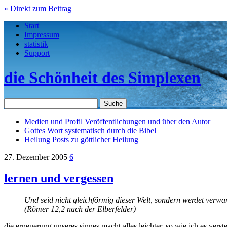
» Direkt zum Beitrag
Start
Impressum
statistik
Support
die Schönheit des Simplexen
Medien und Profil
Veröffentlichungen und über den Autor
Gottes Wort
systematisch durch die Bibel
Heilung
Posts zu göttlicher Heilung
27. Dezember 2005
6
lernen und vergessen
Und seid nicht gleichförmig dieser Welt, sondern werdet verwa
(Römer 12,2 nach der Elberfelder)
die erneuerung unseres sinnes macht alles leichter. so wie ich es ver