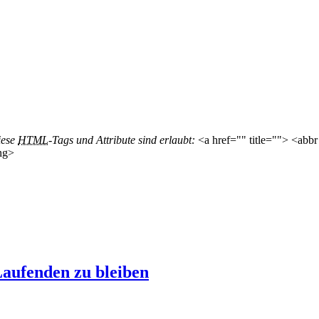
iese
HTML
-Tags und Attribute sind erlaubt:
<a href="" title=""> <abbr
ng>
aufenden zu bleiben