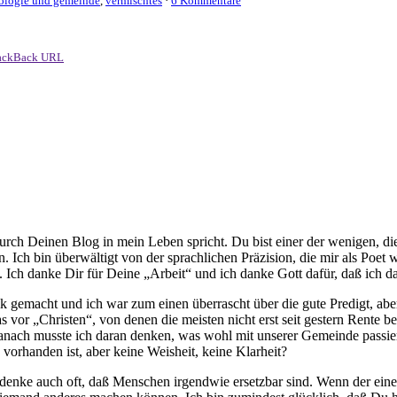
ologie und gemeinde
,
vermischtes
·
6 Kommentare
ackBack URL
 durch Deinen Blog in mein Leben spricht. Du bist einer der wenigen, di
n. Ich bin überwältigt von der sprachlichen Präzision, die mir als Poet
n. Ich danke Dir für Deine „Arbeit“ und ich danke Gott dafür, daß ich 
ik gemacht und ich war zum einen überrascht über die gute Predigt, abe
s vor „Christen“, von denen die meisten nicht erst seit gestern Rente be
. Danach musste ich daran denken, was wohl mit unserer Gemeinde pas
vorhanden ist, aber keine Weisheit, keine Klarheit?
ch denke auch oft, daß Menschen irgendwie ersetzbar sind. Wenn der eine