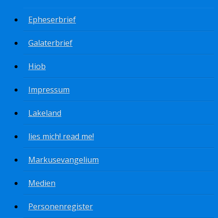
Epheserbrief
Galaterbrief
Hiob
Impressum
Lakeland
lies mich! read me!
Markusevangelium
Medien
Personenregister