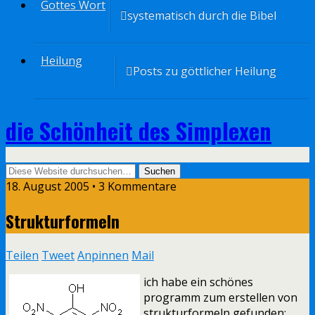
Gottes Wort
systematisch durch die Bibel
Heilung
Posts zu göttlicher Heilung
die Schönheit des Simplexen
18. August 2005 • 3 Kommentare
Strukturformeln
Teilen
Tweet
Anpinnen
Mail
ich habe ein schönes
programm zum erstellen von
strukturformeln gefunden: