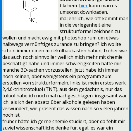
bkchem.
hier
kann man es
umsonst downloaden.
mal ehrlich, wie oft kommt man
in die verlegenheit eine
strukturformel zeichnen zu
wollen und macht ewig mit photoshop rum um etwas
halbwegs vernünftiges zurande zu bringen? ich wollte
schon immer einen molekülbaukasten haben, früher war
das auch noch sinnvoller weil ich mich mehr mit chemie
beschäftigt habe und immer schwierigkeiten hatte mir
manche 3D-sachen vorzustellen. jetzt habe ich immer
noch keinen, aber wenigstens ein programm zum
erstellen von strukturformeln. links ist mein erstes werk:
2,4,6-trinitrotoluol (TNT). aus dem gedächtnis, nur das
toluol habe ich noch mal nachgeschlagen. insgesamt war
ich, als ich den absatz über alkohole gelesen haben
verwundert, wie präsent das wissen nach so vielen jahren
noch ist.
früher hätte ich gerne chemie studiert, aber da fehlt mir
zuviel wissenschaftliche denke für. egal, es war ein