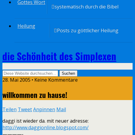
Gottes Wort
systematisch durch die Bibel
Heilung
Posts zu göttlicher Heilung
die Schönheit des Simplexen
28. Mai 2005 • Keine Kommentare
willkommen zu hause!
Teilen
Tweet
Anpinnen
Mail
daggi ist wieder da. mit neuer adresse:
http://www.daggionline.blogspot.com/
————-