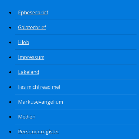
Epheserbrief
Galaterbrief
Hiob
Impressum
Lakeland
lies mich! read me!
Markusevangelium
Medien
Personenregister