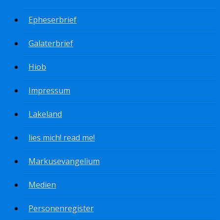
Epheserbrief
Galaterbrief
Hiob
Impressum
Lakeland
lies mich! read me!
Markusevangelium
Medien
Personenregister