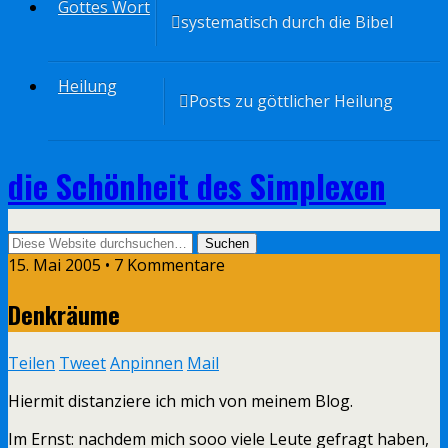
Gottes Wort
systematisch durch die Bibel
Heilung
Posts zu göttlicher Heilung
die Schönheit des Simplexen
15. Mai 2005 • 7 Kommentare
Denkräume
Teilen
Tweet
Anpinnen
Mail
Hiermit distanziere ich mich von meinem Blog.
Im Ernst: nachdem mich sooo viele Leute gefragt haben,