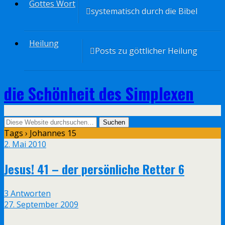
Gottes Wort
systematisch durch die Bibel
Heilung
Posts zu göttlicher Heilung
die Schönheit des Simplexen
Tags › Johannes 15
2. Mai 2010
Jesus! 41 – der persönliche Retter 6
3 Antworten
27. September 2009