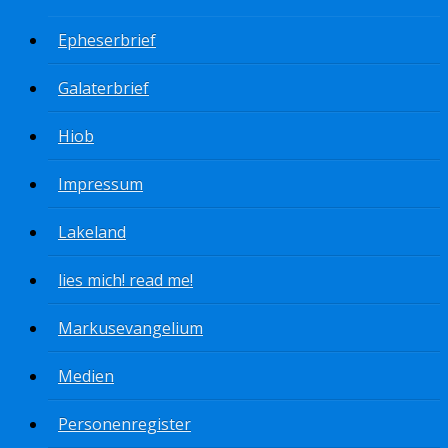
Epheserbrief
Galaterbrief
Hiob
Impressum
Lakeland
lies mich! read me!
Markusevangelium
Medien
Personenregister