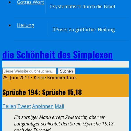
Gottes Wort
systematisch durch die Bibel
Heilung
Posts zu göttlicher Heilung
die Schönheit des Simplexen
25. Juni 2011 • Keine Kommentare
Sprüche 194: Sprüche 15,18
Teilen
Tweet
Anpinnen
Mail
Ein zorniger Mann erregt Zwietracht, aber ein
Langmütiger schlichtet den Streit. (Sprüche 15,18
nach der Zü
rcher)