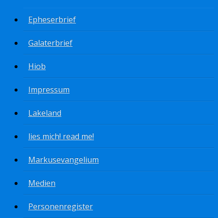
Epheserbrief
Galaterbrief
Hiob
Impressum
Lakeland
lies mich! read me!
Markusevangelium
Medien
Personenregister