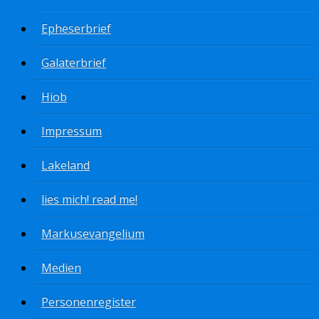
Epheserbrief
Galaterbrief
Hiob
Impressum
Lakeland
lies mich! read me!
Markusevangelium
Medien
Personenregister