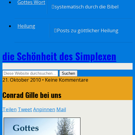
Gottes Wort
systematisch durch die Bibel
Heilung
Posts zu göttlicher Heilung
die Schönheit des Simplexen
21. Oktober 2010 • Keine Kommentare
Conrad Gille bei uns
Teilen
Tweet
Anpinnen
Mail