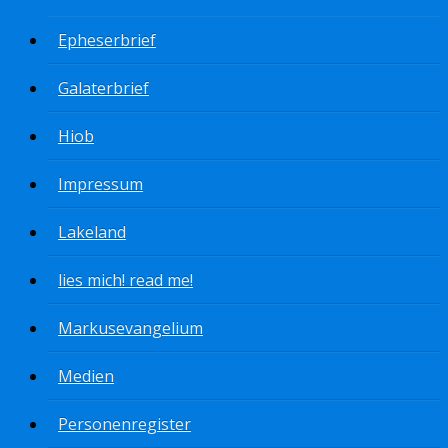
Epheserbrief
Galaterbrief
Hiob
Impressum
Lakeland
lies mich! read me!
Markusevangelium
Medien
Personenregister