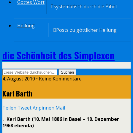
Gottes Wort
systematisch durch die Bibel
Heilung
Posts zu göttlicher Heilung
die Schönheit des Simplexen
4. August 2010 • Keine Kommentare
Karl Barth
Teilen
Tweet
Anpinnen
Mail
Karl Barth (10. Mai 1886 in Basel – 10. Dezember
1968 ebenda)