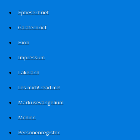
Epheserbrief
Galaterbrief
Hiob
Impressum
Lakeland
lies mich! read me!
Markusevangelium
Medien
Personenregister