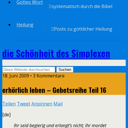
Gottes Wort
systematisch durch die Bibel
Heilung
Posts zu göttlicher Heilung
die Schönheit des Simplexen
18. Juni 2009 • 3 Kommentare
erhörlich leben – Gebetsreihe Teil 16
Teilen
Tweet
Anpinnen
Mail
[de]
Ihr seid begierig und erlangt’s nicht; ihr mordet