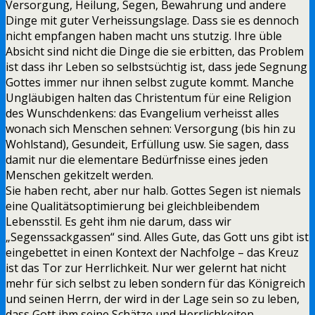
Versorgung, Heilung, Segen, Bewahrung und andere
Dinge mit guter Verheissungslage. Dass sie es dennoch
nicht empfangen haben macht uns stutzig. Ihre üble
Absicht sind nicht die Dinge die sie erbitten, das Problem
ist dass ihr Leben so selbstsüchtig ist, dass jede Segnung
Gottes immer nur ihnen selbst zugute kommt. Manche
Ungläubigen halten das Christentum für eine Religion
des Wunschdenkens: das Evangelium verheisst alles
wonach sich Menschen sehnen: Versorgung (bis hin zu
Wohlstand), Gesundeit, Erfüllung usw. Sie sagen, dass
damit nur die elementare Bedürfnisse eines jeden
Menschen gekitzelt werden.
Sie haben recht, aber nur halb. Gottes Segen ist niemals
eine Qualitätsoptimierung bei gleichbleibendem
Lebensstil. Es geht ihm nie darum, dass wir
„Segenssackgassen“ sind. Alles Gute, das Gott uns gibt ist
eingebettet in einen Kontext der Nachfolge – das Kreuz
ist das Tor zur Herrlichkeit. Nur wer gelernt hat nicht
mehr für sich selbst zu leben sondern für das Königreich
und seinen Herrn, der wird in der Lage sein so zu leben,
dass Gott ihm seine Schätze und Herrlichkeiten