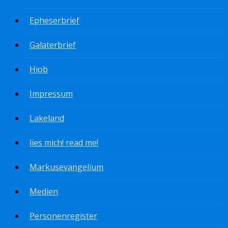
Epheserbrief
Galaterbrief
Hiob
Impressum
Lakeland
lies mich! read me!
Markusevangelium
Medien
Personenregister