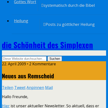
Gottes Wort
systematisch durch die Bibel
Heilung
Posts zu göttlicher Heilung
die Schönheit des Simplexen
22. April 2009 • 2 Kommentare
Neues aus Remscheid
Teilen
Tweet
Anpinnen
Mail
Hallo Freunde,
Hier
ist unser aktueller Newsletter. So aktuell, dass er