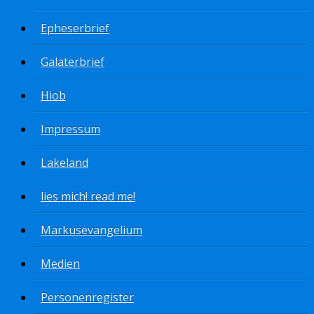
Epheserbrief
Galaterbrief
Hiob
Impressum
Lakeland
lies mich! read me!
Markusevangelium
Medien
Personenregister