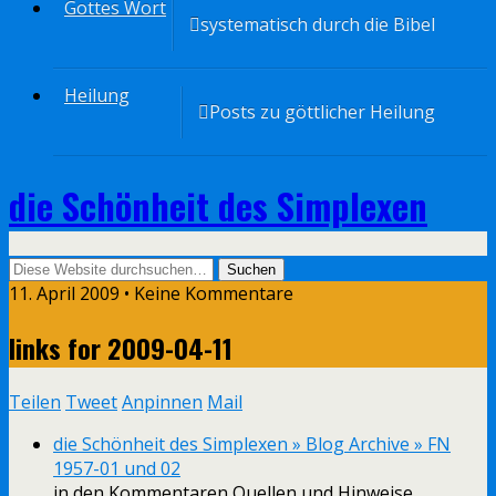
Gottes Wort
systematisch durch die Bibel
Heilung
Posts zu göttlicher Heilung
die Schönheit des Simplexen
11. April 2009 • Keine Kommentare
links for 2009-04-11
Teilen
Tweet
Anpinnen
Mail
die Schönheit des Simplexen » Blog Archive » FN
1957-01 und 02
in den Kommentaren Quellen und Hinweise