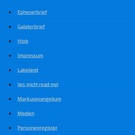
Epheserbrief
Galaterbrief
Hiob
Impressum
Lakeland
lies mich! read me!
Markusevangelium
Medien
Personenregister