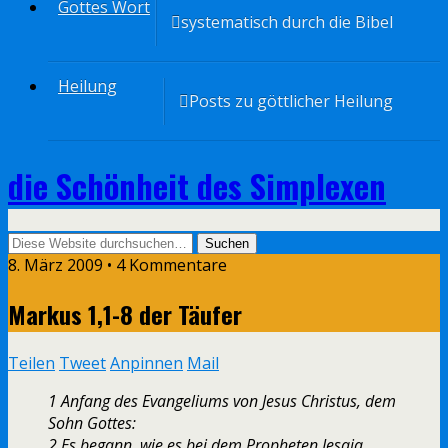
Gottes Wort
systematisch durch die Bibel
Heilung
Posts zu göttlicher Heilung
die Schönheit des Simplexen
8. März 2009 • 4 Kommentare
Markus 1,1-8 der Täufer
Teilen
Tweet
Anpinnen
Mail
1 Anfang des Evangeliums von Jesus Christus, dem
Sohn Gottes:
2 Es begann, wie es bei dem Propheten Jesaja