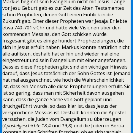
Markus beginnt sein Evangelium nicht mit Jesus. Lange
vor Jesu Geburt gab es zur Zeit des Alten Testamentes
schon Propheten, denen Gott einen Einblick in die
Zukunft gab. Einer dieser Propheten war Jesaja. Er lebte
etwa 740-701 v.Chr und hatte viele Visionen über den
kommenden Messias, den Gott schicken würde.
Insgesamt gibt es einige hundert Prophezeiungen, die
sich in Jesus erfüllt haben. Markus konnte natürlich nicht
alle auflisten, deshalb hat er hin und wieder mal eine
eingestreut und sein Evangelium mit einer angefangen.
Dass es diese Prophetien gibt sind ein wichtiger Hinweis
darauf, dass Jesus tatsächlich der Sohn Gottes ist. Jemand
hat mal ausgerechnet, wie hoch die Wahrscheinlichkeit
ist, dass ein Mensch alle diese Prophezeiungen erfüllt. Sie
ist so gering, dass man mit Sicherheit davon ausgehen
kann, dass die ganze Sache von Gott geplant und
druchgeführt wurde, so dass klar ist, dass Jesus der
versprochene Messias ist. Deshalb konnten die Apostel
versuchen, die Juden vom Evangelium zu überzeugen
(
Apostelgeschichte 18,4
und
19,8
) und die Juden in Beröa
konnten in den Schriften forschen, ob es sich verhielt,