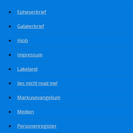
Epheserbrief
Galaterbrief
Hiob
Impressum
Lakeland
lies mich! read me!
Markusevangelium
Medien
Personenregister