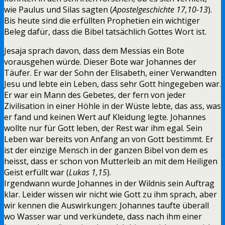
wie Paulus und Silas sagten (
Apostelgeschichte 17,10-13
).
Bis heute sind die erfüllten Prophetien ein wichtiger
Beleg dafür, dass die Bibel tatsächlich Gottes Wort ist.
Jesaja sprach davon, dass dem Messias ein Bote
vorausgehen würde. Dieser Bote war Johannes der
Täufer. Er war der Sohn der Elisabeth, einer Verwandten
Jesu und lebte ein Leben, dass sehr Gott hingegeben war.
Er war ein Mann des Gebetes, der fern von jeder
Zivilisation in einer Höhle in der Wüste lebte, das ass, was
er fand und keinen Wert auf Kleidung legte. Johannes
wollte nur für Gott leben, der Rest war ihm egal. Sein
Leben war bereits von Anfang an von Gott bestimmt. Er
ist der einzige Mensch in der ganzen Bibel von dem es
heisst, dass er schon von Mutterleib an mit dem Heiligen
Geist erfüllt war (
Lukas 1,15
).
Irgendwann wurde Johannes in der Wildnis sein Auftrag
klar. Leider wissen wir nicht wie Gott zu ihm sprach, aber
wir kennen die Auswirkungen: Johannes taufte überall
wo Wasser war und verkündete, dass nach ihm einer