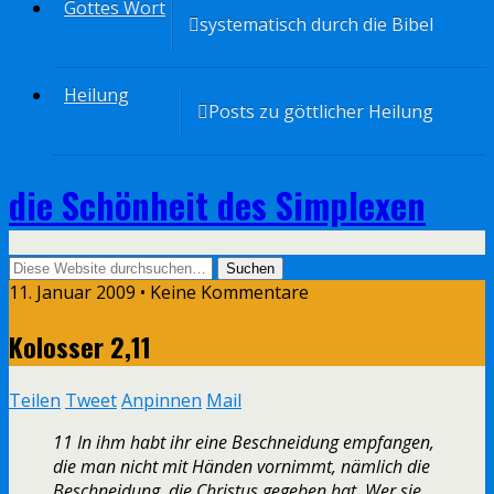
Gottes Wort
systematisch durch die Bibel
Heilung
Posts zu göttlicher Heilung
die Schönheit des Simplexen
11. Januar 2009 • Keine Kommentare
Kolosser 2,11
Teilen
Tweet
Anpinnen
Mail
11 In ihm habt ihr eine Beschneidung empfangen,
die man nicht mit Händen vornimmt, nämlich die
Beschneidung, die Christus gegeben hat. Wer sie