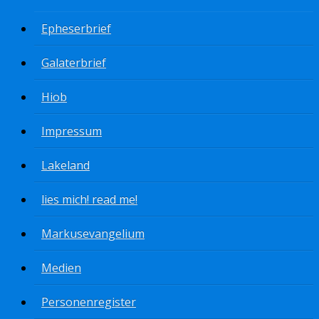
Epheserbrief
Galaterbrief
Hiob
Impressum
Lakeland
lies mich! read me!
Markusevangelium
Medien
Personenregister