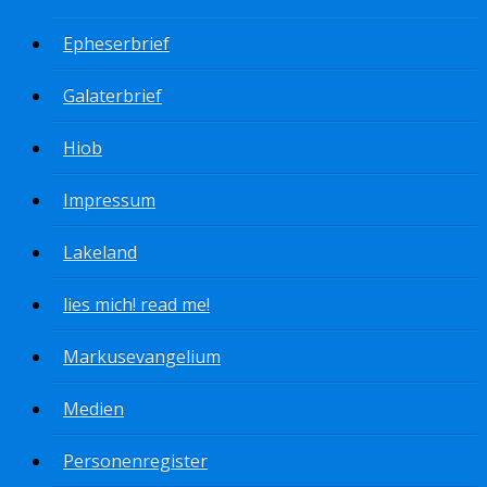
Epheserbrief
Galaterbrief
Hiob
Impressum
Lakeland
lies mich! read me!
Markusevangelium
Medien
Personenregister