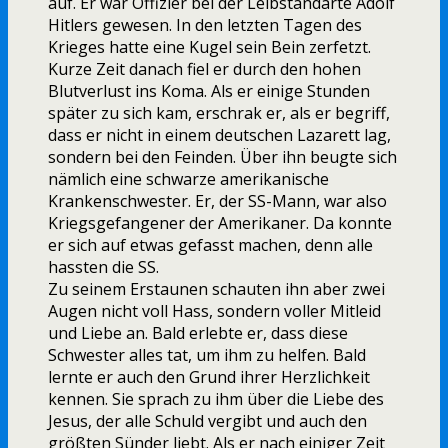
auf. Er war Offizier bei der Leibstandarte Adolf
Hitlers gewesen. In den letzten Tagen des
Krieges hatte eine Kugel sein Bein zerfetzt.
Kurze Zeit danach fiel er durch den hohen
Blutverlust ins Koma. Als er einige Stunden
später zu sich kam, erschrak er, als er begriff,
dass er nicht in einem deutschen Lazarett lag,
sondern bei den Feinden. Über ihn beugte sich
nämlich eine schwarze amerikanische
Krankenschwester. Er, der SS-Mann, war also
Kriegsgefangener der Amerikaner. Da konnte
er sich auf etwas gefasst machen, denn alle
hassten die SS.
Zu seinem Erstaunen schauten ihn aber zwei
Augen nicht voll Hass, sondern voller Mitleid
und Liebe an. Bald erlebte er, dass diese
Schwester alles tat, um ihm zu helfen. Bald
lernte er auch den Grund ihrer Herzlichkeit
kennen. Sie sprach zu ihm über die Liebe des
Jesus, der alle Schuld vergibt und auch den
größten Sünder liebt. Als er nach einiger Zeit