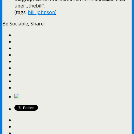
über „thebill“.
(tags:
bill_johnson
)
Be Sociable, Share!