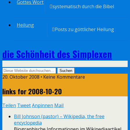
Gottes Wort
systematisch durch die Bibel
Heilung
Posts zu göttlicher Heilung
die Schönheit des Simplexen
20. Oktober 2008 • Keine Kommentare
links for 2008-10-20
Teilen
Tweet
Anpinnen
Mail
Bill Johnson (pastor) – Wikipedia, the free
encyclopedia
Biographische Informationen im Wikipediaartikel