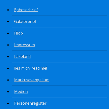
Epheserbrief
Galaterbrief
Hiob
Impressum
Lakeland
lies mich! read me!
Markusevangelium
Medien
Personenregister