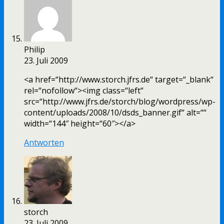
Philip
23. Juli 2009
<a href=“http://www.storch.jfrs.de“ target=“_blank“
rel=“nofollow“><img class=“left“
src=“http://www.jfrs.de/storch/blog/wordpress/wp-
content/uploads/2008/10/dsds_banner.gif“ alt=““
width=“144″ height=“60″></a>
Antworten
storch
23. Juli 2009