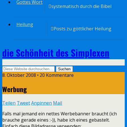
Gottes Wort
systematisch durch die Bibel
Heilung
Posts zu göttlicher Heilung
die Schönheit des Simplexen
8. Oktober 2008 • 20 Kommentare
Werbung
Teilen
Tweet
Anpinnen
Mail
Falls mal jemand ein nettes Werbebanner braucht (ich
brauche gerade eines :-)), habe ich eines gebastelt.
Einfach diese Bildadresse verwenden: