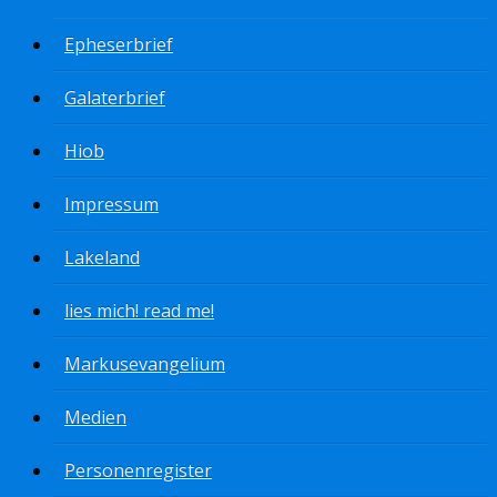
Epheserbrief
Galaterbrief
Hiob
Impressum
Lakeland
lies mich! read me!
Markusevangelium
Medien
Personenregister