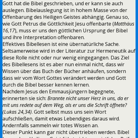
Gott hat die Bibel geschrieben, und er kann sie auch
auslegen. Bibelauslegung ist in hohem Masse von der
Offenbarung des Heiligen Geistes abhängig. Genau so,
wie Gott Petrus die Göttlichkeit Jesu offenbarte (
Matthäus
16,17
), muss er uns den göttlichen Ursprung der Bibel
und ihre Interpretation offenbaren.
Effektives Bibellesen ist eine übernatürliche Sache.
Seltsamerweise wird in der Literatur zur Hermeneutik auf
diese Rolle nicht oder nur wenig eingegangen. Das Ziel
des Bibellesens ist es aber nun einmal nicht, dass wir
Wissen über das Buch der Bücher anhäufen, sondern
dass wir vom Wort Gottes verändert werden und Gott
durch die Bibel besser kennen lernen.
Nachdem Jesus den Emmausjüngern begegnete,
erinnerten sie sich:
Brannte nicht unser Herz in uns, da er
mit uns redete auf dem Weg, als er uns die Schrift öffnete?
(Lukas 24,34)
. Gott selbst muss uns sein Wort
aufschließen, damit etwas Lebendiges daraus wird.
Andernfalls sammeln wir totes Wissen an.
Dieser Punkt kann gar nicht übertrieben werden. Bibel