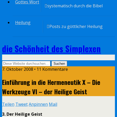
Gottes Wort
systematisch durch die Bibel
Heilung
Posts zu göttlicher Heilung
die Schönheit des Simplexen
7. Oktober 2008 • 11 Kommentare
Einführung in die Hermeneutik X – Die
Werkzeuge VI – der Heilige Geist
Teilen
Tweet
Anpinnen
Mail
3. Der Heilige Geist