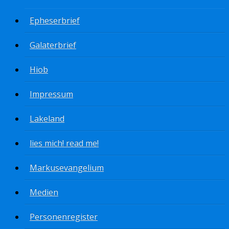
Epheserbrief
Galaterbrief
Hiob
Impressum
Lakeland
lies mich! read me!
Markusevangelium
Medien
Personenregister