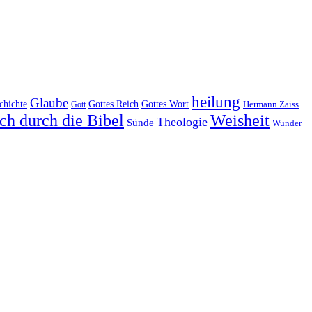
heilung
Glaube
Gottes Reich
chichte
Gottes Wort
Hermann Zaiss
Gott
ch durch die Bibel
Weisheit
Theologie
Sünde
Wunder