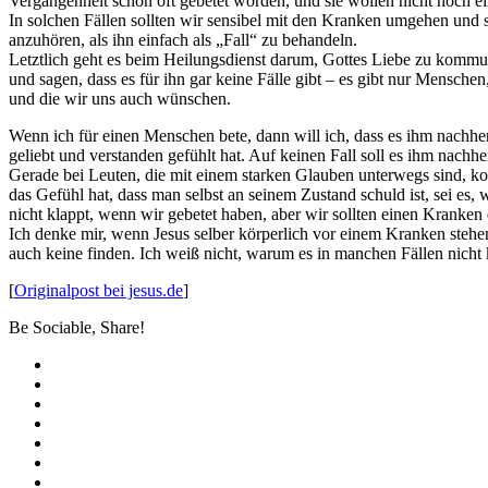
Vergangenheit schon oft gebetet worden, und sie wollen nicht noch e
In solchen Fällen sollten wir sensibel mit den Kranken umgehen und 
anzuhören, als ihn einfach als „Fall“ zu behandeln.
Letztlich geht es beim Heilungsdienst darum, Gottes Liebe zu kommuni
und sagen, dass es für ihn gar keine Fälle gibt – es gibt nur Mensch
und die wir uns auch wünschen.
Wenn ich für einen Menschen bete, dann will ich, dass es ihm nachher 
geliebt und verstanden gefühlt hat. Auf keinen Fall soll es ihm nachhe
Gerade bei Leuten, die mit einem starken Glauben unterwegs sind, ko
das Gefühl hat, dass man selbst an seinem Zustand schuld ist, sei es
nicht klappt, wenn wir gebetet haben, aber wir sollten einen Kranken d
Ich denke mir, wenn Jesus selber körperlich vor einem Kranken steh
auch keine finden. Ich weiß nicht, warum es in manchen Fällen nicht 
[
Originalpost bei jesus.de
]
Be Sociable, Share!