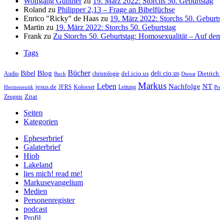
Wolfgang Günther
zu
19. März 2022: Storchs 50. Geburtstag
Roland
zu
Philipper 2,13 – Frage an Bibelfüchse
Enrico "Ricky" de Haas
zu
19. März 2022: Storchs 50. Geburt
Martin
zu
19. März 2022: Storchs 50. Geburtstag
Frank
zu
Zu Storchs 50. Geburtstag: Homosexualität – Auf dem
Tags
Bücher
Bibel
Blog
deli.cio.us
del.icio.us
Dietrich
christologie
Audio
Buch
Dienst
Markus
Leben
Nachfolge
NT
jesus.de
JFRS
Kolosser
Hermeneutik
Leitung
Pr
Zitat
Zeugnis
Seiten
Kategorien
Epheserbrief
Galaterbrief
Hiob
Lakeland
lies mich! read me!
Markusevangelium
Medien
Personenregister
podcast
Profil