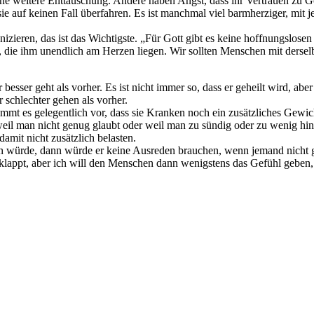
ine weitere Enttäuschung. Andere haben Angst, dass ihr Vertrauen zu G
sie auf keinen Fall überfahren. Es ist manchmal viel barmherziger, mit
zieren, das ist das Wichtigste. „Für Gott gibt es keine hoffnungslosen 
en, die ihm unendlich am Herzen liegen. Wir sollten Menschen mit derse
besser geht als vorher. Es ist nicht immer so, dass er geheilt wird, abe
r schlechter gehen als vorher.
mmt es gelegentlich vor, dass sie Kranken noch ein zusätzliches Gewi
, weil man nicht genug glaubt oder weil man zu sündig oder zu wenig h
amit nicht zusätzlich belasten.
en würde, dann würde er keine Ausreden brauchen, wenn jemand nicht 
klappt, aber ich will den Menschen dann wenigstens das Gefühl geben, 