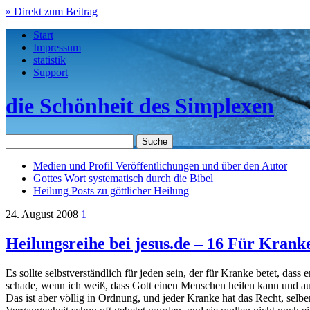
» Direkt zum Beitrag
Start
Impressum
statistik
Support
die Schönheit des Simplexen
Medien und Profil
Veröffentlichungen und über den Autor
Gottes Wort
systematisch durch die Bibel
Heilung
Posts zu göttlicher Heilung
24. August 2008
1
Heilungsreihe bei jesus.de – 16 Für Krank
Es sollte selbstverständlich für jeden sein, der für Kranke betet, dass
schade, wenn ich weiß, dass Gott einen Menschen heilen kann und auc
Das ist aber völlig in Ordnung, und jeder Kranke hat das Recht, selb