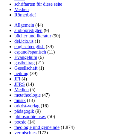
schriftarten für diese seite
Medien
Römerbrief
Allgemein
(44)
audiopredigten
(9)
bücher und literatur
(90)
del.icio.us
(1)
englisch/english
(39)
espanol/spanisch
(11)
Evangelium
(6)
gastbeitrag
(21)
Gesellschaft
(1)
heilung
(39)
JFI
(4)
JFRS
(14)
Medien
(5)
metatheologie
(47)
musik
(13)
orkrist-verlag
(16)
pädagogik
(9)
philosophie usw.
(50)
poesie
(14)
theologie und gemeinde
(1.874)
vermischtes
(172)