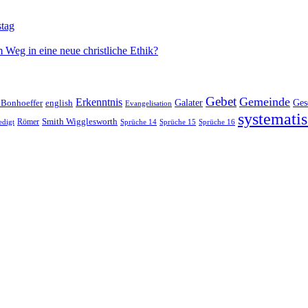
stag
 Weg in eine neue christliche Ethik?
Gebet
Gemeinde
Erkenntnis
 Bonhoeffer
Galater
Ges
english
Evangelisation
systematis
Smith Wigglesworth
edigt
Römer
Sprüche 14
Sprüche 15
Sprüche 16