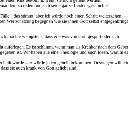
ott einen Riss bekommt, wenn sie nicht geheilt werden.
 jemandem zu reden und sich seine ganze Leidensgeschichte
Fälle“, das stimmt, aber ich würde noch einen Schritt weitergehen
lben Wertschätzung begegnen wie sie ihnen Gott selbst entgegenbringt
r ich möchte wenigstens, dass er etwas von Gott gespürt oder sich
cht auferlegen. Es ist schlimm, wenn man als Kranker nach dem Gebet
ingegeben ist. Wir haben alle eine Theologie und auch Ideen, warum es
geheilt wurde – er würde jeden geheilt bekommen. Deswegen will ich
dass sie auch krank von Gott geliebt sind.