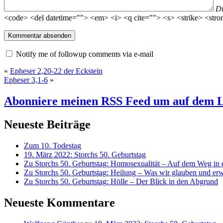
D
<code> <del datetime=""> <em> <i> <q cite=""> <s> <strike> <stro
Notify me of followup comments via e-mail
«
Epheser 2,20-22 der Eckstein
Epheser 3,1-6
»
Abonniere meinen RSS Feed
um auf dem L
Neueste Beiträge
Zum 10. Todestag
19. März 2022: Storchs 50. Geburtstag
Zu Storchs 50. Geburtstag: Homosexualität – Auf dem Weg in ei
Zu Storchs 50. Geburtstag: Heilung – Was wir glauben und erw
Zu Storchs 50. Geburtstag: Hölle – Der Blick in den Abgrund
Neueste Kommentare