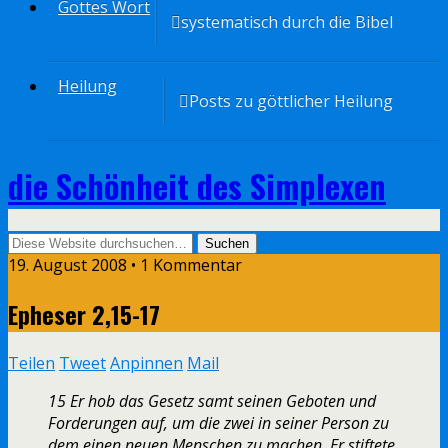
Gottes Wort
systematisch durch die Bibel
Heilung
Posts zu göttlicher Heilung
die Schönheit des Simplexen
19. August 2008 • 1 Kommentar
Epheser 2,15-17
Teilen
Tweet
Anpinnen
Mail
15 Er hob das Gesetz samt seinen Geboten und
Forderungen auf, um die zwei in seiner Person zu
dem einen neuen Menschen zu machen. Er stiftete