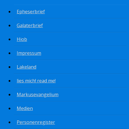
Epheserbrief
Galaterbrief
Hiob
Impressum
Lakeland
lies mich! read me!
Markusevangelium
Medien
Personenregister