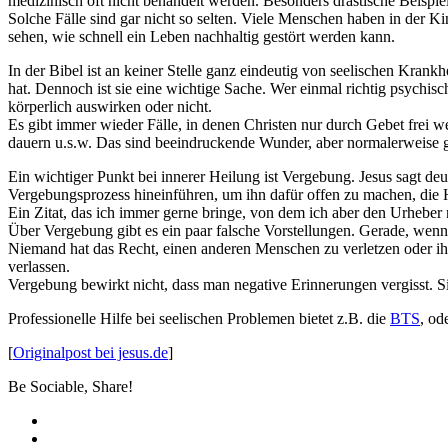
medizinisch oft nicht behandelt werden. Besonders drastische Beispiel
Solche Fälle sind gar nicht so selten. Viele Menschen haben in der Ki
sehen, wie schnell ein Leben nachhaltig gestört werden kann.
In der Bibel ist an keiner Stelle ganz eindeutig von seelischen Krank
hat. Dennoch ist sie eine wichtige Sache. Wer einmal richtig psychis
körperlich auswirken oder nicht.
Es gibt immer wieder Fälle, in denen Christen nur durch Gebet frei we
dauern u.s.w. Das sind beeindruckende Wunder, aber normalerweise g
Ein wichtiger Punkt bei innerer Heilung ist Vergebung. Jesus sagt de
Vergebungsprozess hineinführen, um ihn dafür offen zu machen, die
Ein Zitat, das ich immer gerne bringe, von dem ich aber den Urheber n
Über Vergebung gibt es ein paar falsche Vorstellungen. Gerade, wenn
Niemand hat das Recht, einen anderen Menschen zu verletzen oder i
verlassen.
Vergebung bewirkt nicht, dass man negative Erinnerungen vergisst. Si
Professionelle Hilfe bei seelischen Problemen bietet z.B. die
BTS
, od
[
Originalpost bei jesus.de
]
Be Sociable, Share!