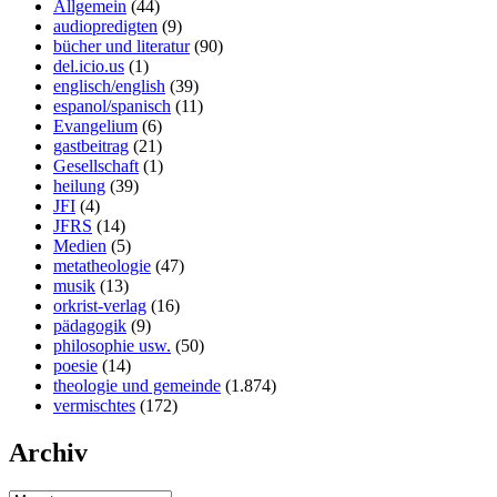
Allgemein
(44)
audiopredigten
(9)
bücher und literatur
(90)
del.icio.us
(1)
englisch/english
(39)
espanol/spanisch
(11)
Evangelium
(6)
gastbeitrag
(21)
Gesellschaft
(1)
heilung
(39)
JFI
(4)
JFRS
(14)
Medien
(5)
metatheologie
(47)
musik
(13)
orkrist-verlag
(16)
pädagogik
(9)
philosophie usw.
(50)
poesie
(14)
theologie und gemeinde
(1.874)
vermischtes
(172)
Archiv