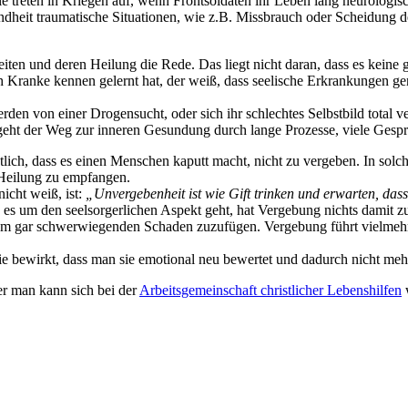
e treten in Kriegen auf, wenn Frontsoldaten ihr Leben lang neurologisch 
ndheit traumatische Situationen, wie z.B. Missbrauch oder Scheidung der
heiten und deren Heilung die Rede. Das liegt nicht daran, dass es kein
ch Kranke kennen gelernt hat, der weiß, dass seelische Erkrankungen ge
rden von einer Drogensucht, oder sich ihr schlechtes Selbstbild total v
eht der Weg zur inneren Gesundung durch lange Prozesse, viele Gespr
utlich, dass es einen Menschen kaputt macht, nicht zu vergeben. In solc
 Heilung zu empfangen.
icht weiß, ist:
„Unvergebenheit ist wie Gift trinken und erwarten, dass
 es um den seelsorgerlichen Aspekt geht, hat Vergebung nichts damit zu
hm gar schwerwiegenden Schaden zuzufügen. Vergebung führt vielmehr 
e bewirkt, dass man sie emotional neu bewertet und dadurch nicht mehr 
er man kann sich bei der
Arbeitsgemeinschaft christlicher Lebenshilfen
w