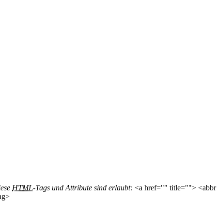
iese
HTML
-Tags und Attribute sind erlaubt:
<a href="" title=""> <abbr
ng>