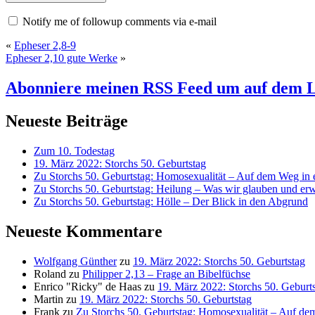
Notify me of followup comments via e-mail
«
Epheser 2,8-9
Epheser 2,10 gute Werke
»
Abonniere meinen RSS Feed
um auf dem L
Neueste Beiträge
Zum 10. Todestag
19. März 2022: Storchs 50. Geburtstag
Zu Storchs 50. Geburtstag: Homosexualität – Auf dem Weg in ei
Zu Storchs 50. Geburtstag: Heilung – Was wir glauben und erw
Zu Storchs 50. Geburtstag: Hölle – Der Blick in den Abgrund
Neueste Kommentare
Wolfgang Günther
zu
19. März 2022: Storchs 50. Geburtstag
Roland
zu
Philipper 2,13 – Frage an Bibelfüchse
Enrico "Ricky" de Haas
zu
19. März 2022: Storchs 50. Geburt
Martin
zu
19. März 2022: Storchs 50. Geburtstag
Frank
zu
Zu Storchs 50. Geburtstag: Homosexualität – Auf dem