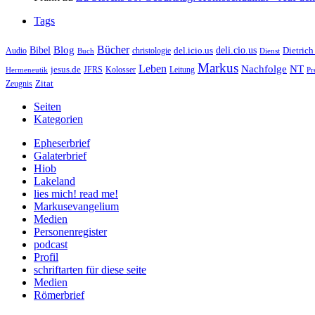
Tags
Bücher
Bibel
Blog
deli.cio.us
del.icio.us
Dietrich
christologie
Audio
Buch
Dienst
Markus
Leben
Nachfolge
NT
jesus.de
JFRS
Kolosser
Hermeneutik
Leitung
Pr
Zitat
Zeugnis
Seiten
Kategorien
Epheserbrief
Galaterbrief
Hiob
Lakeland
lies mich! read me!
Markusevangelium
Medien
Personenregister
podcast
Profil
schriftarten für diese seite
Medien
Römerbrief