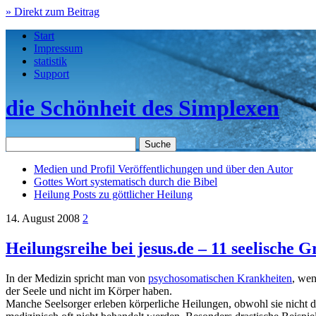
» Direkt zum Beitrag
Start
Impressum
statistik
Support
die Schönheit des Simplexen
Medien und Profil
Veröffentlichungen und über den Autor
Gottes Wort
systematisch durch die Bibel
Heilung
Posts zu göttlicher Heilung
14. August 2008
2
Heilungsreihe bei jesus.de – 11 seelische 
In der Medizin spricht man von
psychosomatischen Krankheiten
, wen
der Seele und nicht im Körper haben.
Manche Seelsorger erleben körperliche Heilungen, obwohl sie nicht d