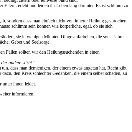
bedingt zittern oder teilweise blind sind.
 Eltern, erlebt und leiden ihr Leben lang darunter. Es ist schlimm zu
e gab, sondern dass man einfach nicht von innerer Heilung gesprochen
nauso schlimm sein können wie körperliche, egal, ob sie sich
erändert, sie in wenigen Minuten Dinge aufarbeiten, die sonst Jahre
äche, Gebet und Seelsorge.
hen Fällen sollten wir den Heilungssuchenden in einen
 der andere stirbt.“
 tun, dass man demjenigen, der einem etwas angetan hat, Recht gibt.
dazu, den Kreis schlechter Gedanken, die einem selber schaden, zu
unter ihnen leidet.
eiter informieren.