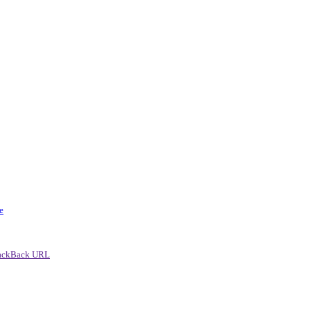
e
ackBack URL