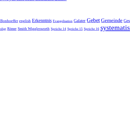
Gebet
Gemeinde
Erkenntnis
 Bonhoeffer
Galater
Ges
english
Evangelisation
systematis
Smith Wigglesworth
edigt
Römer
Sprüche 14
Sprüche 15
Sprüche 16