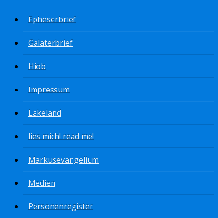
Epheserbrief
Galaterbrief
Hiob
Impressum
Lakeland
lies mich! read me!
Markusevangelium
Medien
Personenregister