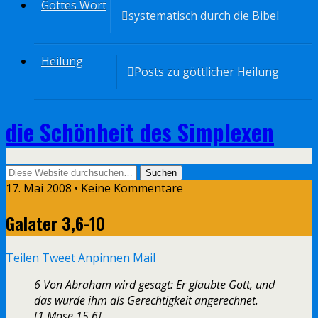
Gottes Wort
systematisch durch die Bibel
Heilung
Posts zu göttlicher Heilung
die Schönheit des Simplexen
17. Mai 2008 • Keine Kommentare
Galater 3,6-10
Teilen
Tweet
Anpinnen
Mail
6 Von Abraham wird gesagt: Er glaubte Gott, und
das wurde ihm als Gerechtigkeit angerechnet.
[1.Mose 15,6]