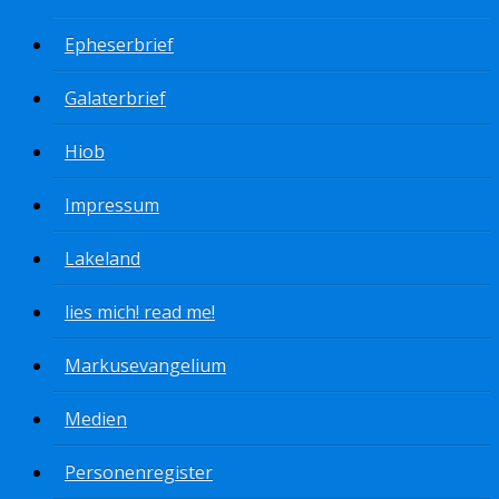
Epheserbrief
Galaterbrief
Hiob
Impressum
Lakeland
lies mich! read me!
Markusevangelium
Medien
Personenregister