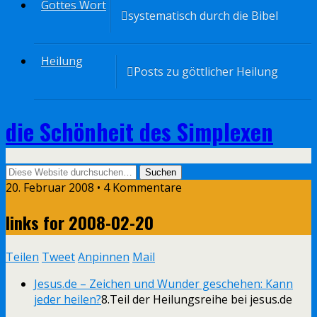
Gottes Wort
systematisch durch die Bibel
Heilung
Posts zu göttlicher Heilung
die Schönheit des Simplexen
20. Februar 2008 • 4 Kommentare
links for 2008-02-20
Teilen
Tweet
Anpinnen
Mail
Jesus.de – Zeichen und Wunder geschehen: Kann
jeder heilen?
8.Teil der Heilungsreihe bei jesus.de