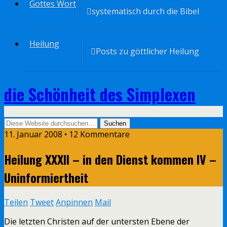
Gottes Wort
systematisch durch die Bibel
Heilung
Posts zu göttlicher Heilung
die Schönheit des Simplexen
11. Januar 2008 • 12 Kommentare
Heilung XXXII – in den Dienst kommen IV –
Uninformiertheit
Teilen
Tweet
Anpinnen
Mail
Die letzten Christen auf der untersten Ebene der