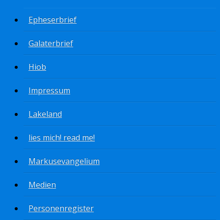
Epheserbrief
Galaterbrief
Hiob
Impressum
Lakeland
lies mich! read me!
Markusevangelium
Medien
Personenregister