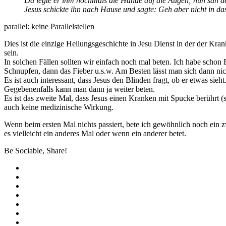
Da legte er ihm nochmals die Hände auf die Augen; nun sah de
Jesus schickte ihn nach Hause und sagte: Geh aber nicht in da
parallel: keine Parallelstellen
Dies ist die einzige Heilungsgeschichte in Jesu Dienst in der der Kr
sein.
In solchen Fällen sollten wir einfach noch mal beten. Ich habe schon
Schnupfen, dann das Fieber u.s.w. Am Besten lässt man sich dann nich
Es ist auch interessant, dass Jesus den Blinden fragt, ob er etwas sie
Gegebenenfalls kann man dann ja weiter beten.
Es ist das zweite Mal, dass Jesus einen Kranken mit Spucke berührt (s
auch keine medizinische Wirkung.
Wenn beim ersten Mal nichts passiert, bete ich gewöhnlich noch ein zw
es vielleicht ein anderes Mal oder wenn ein anderer betet.
Be Sociable, Share!