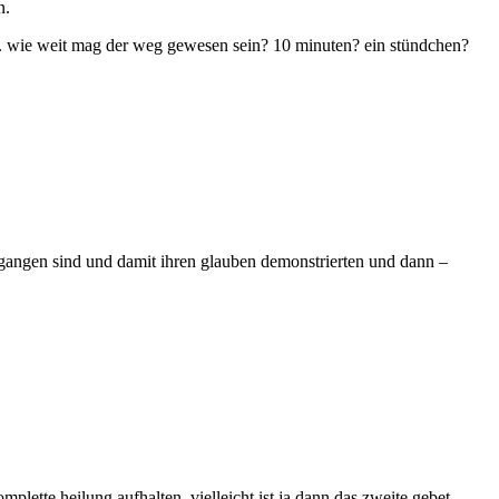
n.
igen. wie weit mag der weg gewesen sein? 10 minuten? ein stündchen?
 gegangen sind und damit ihren glauben demonstrierten und dann –
mplette heilung aufhalten. vielleicht ist ja dann das zweite gebet,