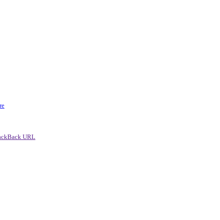
re
ackBack URL