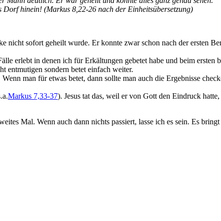
r Mann deutlich. Er war geheilt und konnte alles ganz genau sehen.
s Dorf hinein! (Markus 8,22-26 nach der Einheitsübersetzung)
anke nicht sofort geheilt wurde. Er konnte zwar schon nach der ersten 
 Fälle erlebt in denen ich für Erkältungen gebetet habe und beim erste
t entmutigen sondern betet einfach weiter.
ht. Wenn man für etwas betet, dann sollte man auch die Ergebnisse check
.a.
Markus 7,33-37
). Jesus tat das, weil er von Gott den Eindruck hatte
eites Mal. Wenn auch dann nichts passiert, lasse ich es sein. Es bringt