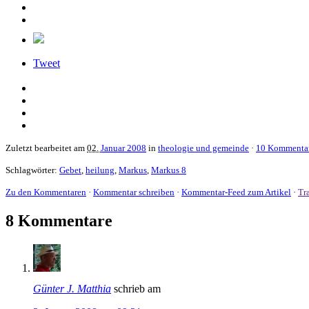
Tweet
Zuletzt bearbeitet am
02.
Januar 2008
in
theologie und gemeinde
·
10 Kommenta
Schlagwörter:
Gebet
,
heilung
,
Markus
,
Markus 8
Zu den Kommentaren
·
Kommentar schreiben
·
Kommentar-Feed zum Artikel
·
Tr
8 Kommentare
Günter J. Matthia
schrieb am