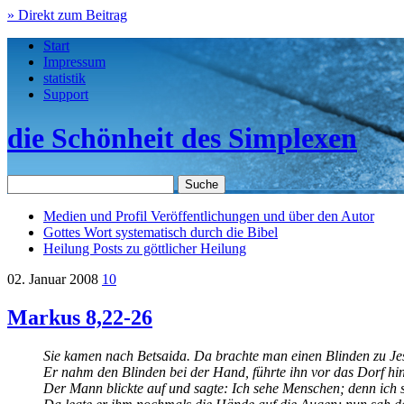
» Direkt zum Beitrag
Start
Impressum
statistik
Support
die Schönheit des Simplexen
Medien und Profil
Veröffentlichungen und über den Autor
Gottes Wort
systematisch durch die Bibel
Heilung
Posts zu göttlicher Heilung
02. Januar 2008
10
Markus 8,22-26
Sie kamen nach Betsaida. Da brachte man einen Blinden zu Jes
Er nahm den Blinden bei der Hand, führte ihn vor das Dorf hina
Der Mann blickte auf und sagte: Ich sehe Menschen; denn ich