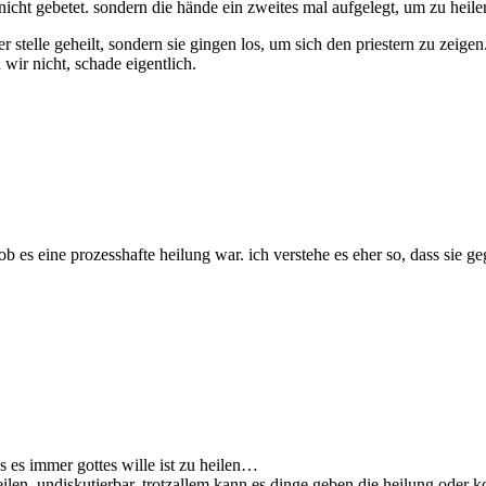
 nicht gebetet. sondern die hände ein zweites mal aufgelegt, um zu heile
er stelle geheilt, sondern sie gingen los, um sich den priestern zu ze
wir nicht, schade eigentlich.
, ob es eine prozesshafte heilung war. ich verstehe es eher so, dass sie
s es immer gottes wille ist zu heilen…
heilen, undiskutierbar, trotzallem kann es dinge geben die heilung oder ko