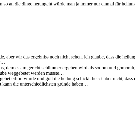
an so an die dinge herangeht würde man ja immer nur einmal für heilung
wurde, aber wir das ergebniss noch nicht sehen. ich glaube, dass die h
er…
ens, dem es am gericht schlimmer ergehen wird als sodom und gomorah, 
glaube weggebetet werden musste…
 gebet erhört wurde und gott die heilung schickt. heisst aber nicht, das
cht kann die unterschiedlichsten gründe haben…