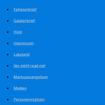
Epheserbrief
Galaterbrief
Hiob
Impressum
Lakeland
lies mich! read me!
Markusevangelium
Medien
Personenregister