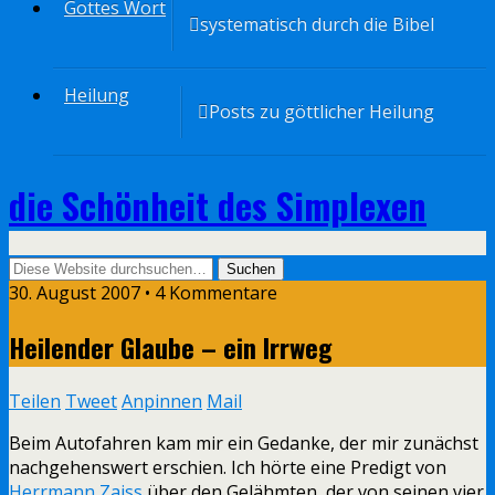
Gottes Wort
systematisch durch die Bibel
Heilung
Posts zu göttlicher Heilung
die Schönheit des Simplexen
30. August 2007 • 4 Kommentare
Heilender Glaube – ein Irrweg
Teilen
Tweet
Anpinnen
Mail
Beim Autofahren kam mir ein Gedanke, der mir zunächst
nachgehenswert erschien. Ich hörte eine Predigt von
Herrmann Zaiss
über den Gelähmten, der von seinen vier