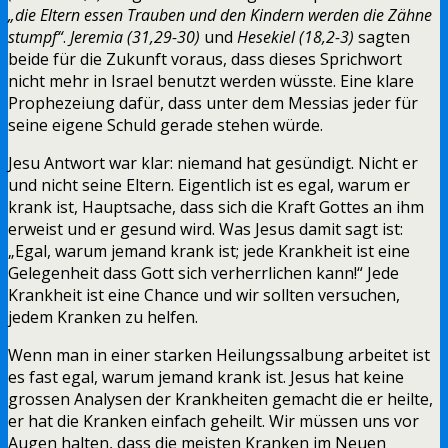
„die Eltern essen Trauben und den Kindern werden die Zähne
stumpf“
.
Jeremia (31,29-30)
und
Hesekiel (18,2-3)
sagten
beide für die Zukunft voraus, dass dieses Sprichwort
nicht mehr in Israel benutzt werden wüsste. Eine klare
Prophezeiung dafür, dass unter dem Messias jeder für
seine eigene Schuld gerade stehen würde.
Jesu Antwort war klar: niemand hat gesündigt. Nicht er
und nicht seine Eltern. Eigentlich ist es egal, warum er
krank ist, Hauptsache, dass sich die Kraft Gottes an ihm
erweist und er gesund wird. Was Jesus damit sagt ist:
„Egal, warum jemand krank ist; jede Krankheit ist eine
Gelegenheit dass Gott sich verherrlichen kann!“ Jede
Krankheit ist eine Chance und wir sollten versuchen,
jedem Kranken zu helfen.
Wenn man in einer starken Heilungssalbung arbeitet ist
es fast egal, warum jemand krank ist. Jesus hat keine
grossen Analysen der Krankheiten gemacht die er heilte,
er hat die Kranken einfach geheilt. Wir müssen uns vor
Augen halten, dass die meisten Kranken im Neuen