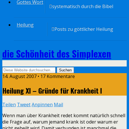
Gottes Wort
systematisch durch die Bibel
Heilung
Posts zu göttlicher Heilung
die Schönheit des Simplexen
14. August 2007 • 17 Kommentare
Heilung XI – Gründe für Krankheit I
Teilen
Tweet
Anpinnen
Mail
Wenn man über Krankheit redet kommt natürlich schnell
die Frage auf, warum jemand krank ist oder warum er
nicht geheilt wird. Damit verbunden ist manchmal die