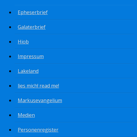
Epheserbrief
Galaterbrief
Hiob
Impressum
Lakeland
lies mich! read me!
Markusevangelium
Medien
Personenregister