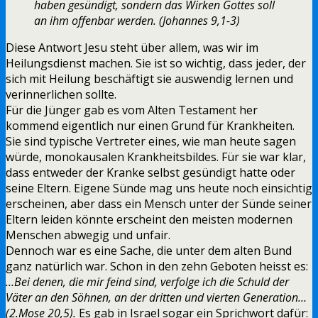
haben gesündigt, sondern das Wirken Gottes soll
an ihm offenbar werden. (Johannes 9,1-3)
Diese Antwort Jesu steht über allem, was wir im
Heilungsdienst machen. Sie ist so wichtig, dass jeder, der
sich mit Heilung beschäftigt sie auswendig lernen und
verinnerlichen sollte.
Für die Jünger gab es vom Alten Testament her
kommend eigentlich nur einen Grund für Krankheiten.
Sie sind typische Vertreter eines, wie man heute sagen
würde, monokausalen Krankheitsbildes. Für sie war klar,
dass entweder der Kranke selbst gesündigt hatte oder
seine Eltern. Eigene Sünde mag uns heute noch einsichtig
erscheinen, aber dass ein Mensch unter der Sünde seiner
Eltern leiden könnte erscheint den meisten modernen
Menschen abwegig und unfair.
Dennoch war es eine Sache, die unter dem alten Bund
ganz natürlich war. Schon in den zehn Geboten heisst es:
…Bei denen, die mir feind sind, verfolge ich die Schuld der
Väter an den Söhnen, an der dritten und vierten Generation…
(2.Mose 20,5).
Es gab in Israel sogar ein Sprichwort dafür: