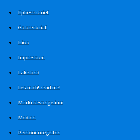
Epheserbrief
Galaterbrief
Hiob
Impressum
Lakeland
lies mich! read me!
Markusevangelium
Medien
Personenregister