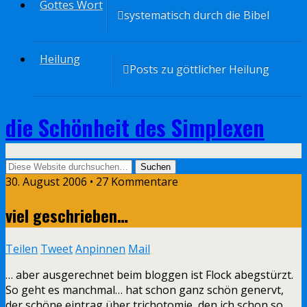
Gottes Wort
systematisch durch die Bibel
Heilung
Posts zu göttlicher Heilung
die Schönheit des Simplexen
30. August 2006 • 27 Kommentare
viel geschrieben…
Teilen
Tweet
Anpinnen
Mail
… aber ausgerechnet beim bloggen ist Flock abegstürzt.
So geht es manchmal… hat schon ganz schön genervt,
der schöne eintrag über trichotomie, den ich schon so