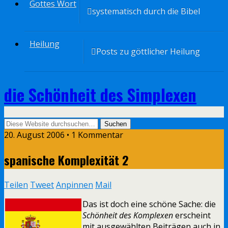
Gottes Wort
systematisch durch die Bibel
Heilung
Posts zu göttlicher Heilung
die Schönheit des Simplexen
20. August 2006 • 1 Kommentar
spanische Komplexität 2
Teilen
Tweet
Anpinnen
Mail
Das ist doch eine schöne Sache: die
Schönheit des Komplexen
erscheint
mit ausgewählten Beiträgen auch in