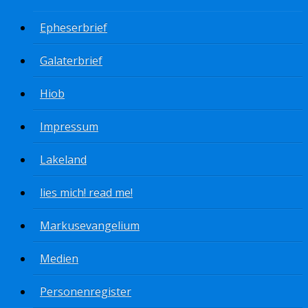
Epheserbrief
Galaterbrief
Hiob
Impressum
Lakeland
lies mich! read me!
Markusevangelium
Medien
Personenregister