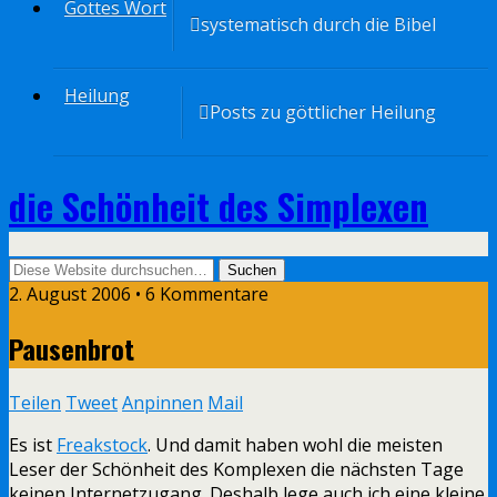
Gottes Wort
systematisch durch die Bibel
Heilung
Posts zu göttlicher Heilung
die Schönheit des Simplexen
2. August 2006 • 6 Kommentare
Pausenbrot
Teilen
Tweet
Anpinnen
Mail
Es ist
Freakstock
. Und damit haben wohl die meisten
Leser der Schönheit des Komplexen die nächsten Tage
keinen Internetzugang. Deshalb lege auch ich eine kleine