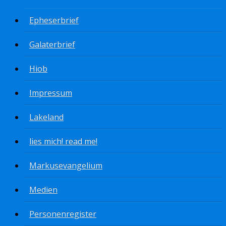
Epheserbrief
Galaterbrief
Hiob
Impressum
Lakeland
lies mich! read me!
Markusevangelium
Medien
Personenregister