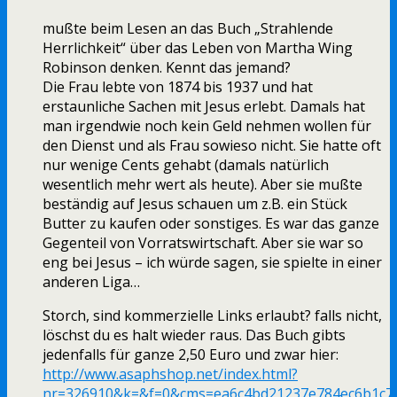
mußte beim Lesen an das Buch „Strahlende
Herrlichkeit“ über das Leben von Martha Wing
Robinson denken. Kennt das jemand?
Die Frau lebte von 1874 bis 1937 und hat
erstaunliche Sachen mit Jesus erlebt. Damals hat
man irgendwie noch kein Geld nehmen wollen für
den Dienst und als Frau sowieso nicht. Sie hatte oft
nur wenige Cents gehabt (damals natürlich
wesentlich mehr wert als heute). Aber sie mußte
beständig auf Jesus schauen um z.B. ein Stück
Butter zu kaufen oder sonstiges. Es war das ganze
Gegenteil von Vorratswirtschaft. Aber sie war so
eng bei Jesus – ich würde sagen, sie spielte in einer
anderen Liga…
Storch, sind kommerzielle Links erlaubt? falls nicht,
löschst du es halt wieder raus. Das Buch gibts
jedenfalls für ganze 2,50 Euro und zwar hier:
http://www.asaphshop.net/index.html?
nr=326910&k=&f=0&cms=ea6c4bd21237e784ec6b1c7