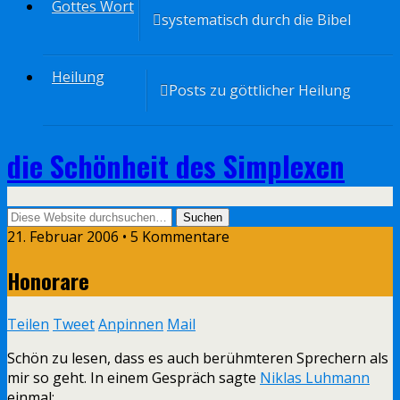
Gottes Wort
systematisch durch die Bibel
Heilung
Posts zu göttlicher Heilung
die Schönheit des Simplexen
21. Februar 2006 • 5 Kommentare
Honorare
Teilen
Tweet
Anpinnen
Mail
Schön zu lesen, dass es auch berühmteren Sprechern als
mir so geht. In einem Gespräch sagte
Niklas Luhmann
einmal: