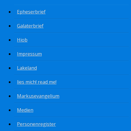
Epheserbrief
Galaterbrief
Hiob
Impressum
Lakeland
lies mich! read me!
Markusevangelium
Medien
Personenregister