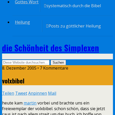
Gottes Wort
systematisch durch die Bibel
Heilung
Posts zu göttlicher Heilung
die Schönheit des Simplexen
8. Dezember 2005 • 7 Kommentare
volxbibel
Teilen
Tweet
Anpinnen
Mail
heute kam
martin
vorbei und brachte uns ein
freiexemplar der volxbibel. schon schön, dass sie jetzt
raus ist nach allem streit um das buch. ich hoffe von