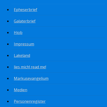
Epheserbrief
Galaterbrief
Hiob
Impressum
Lakeland
lies mich! read me!
Markusevangelium
Medien
Personenregister