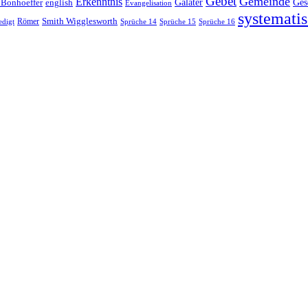
Gebet
Gemeinde
Erkenntnis
 Bonhoeffer
Galater
Ges
english
Evangelisation
systematis
Smith Wigglesworth
edigt
Römer
Sprüche 14
Sprüche 15
Sprüche 16