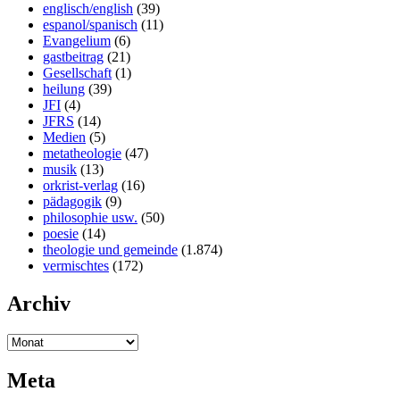
englisch/english
(39)
espanol/spanisch
(11)
Evangelium
(6)
gastbeitrag
(21)
Gesellschaft
(1)
heilung
(39)
JFI
(4)
JFRS
(14)
Medien
(5)
metatheologie
(47)
musik
(13)
orkrist-verlag
(16)
pädagogik
(9)
philosophie usw.
(50)
poesie
(14)
theologie und gemeinde
(1.874)
vermischtes
(172)
Archiv
Meta