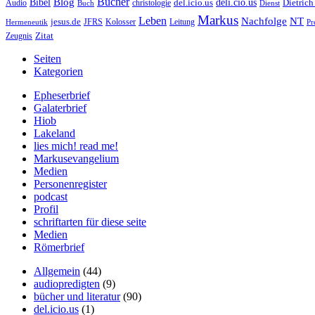
Bücher
Bibel
Blog
deli.cio.us
del.icio.us
Dietrich
christologie
Audio
Buch
Dienst
Markus
Leben
Nachfolge
NT
jesus.de
JFRS
Kolosser
Hermeneutik
Leitung
Pr
Zitat
Zeugnis
Seiten
Kategorien
Epheserbrief
Galaterbrief
Hiob
Lakeland
lies mich! read me!
Markusevangelium
Medien
Personenregister
podcast
Profil
schriftarten für diese seite
Medien
Römerbrief
Allgemein
(44)
audiopredigten
(9)
bücher und literatur
(90)
del.icio.us
(1)