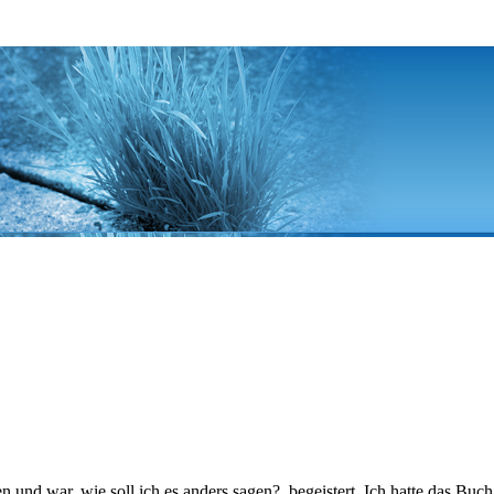
 und war, wie soll ich es anders sagen?, begeistert. Ich hatte das Bu