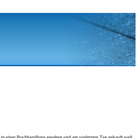
ch in einer Buchhandlung gesehen und am vorletzten Tag gekauft weil