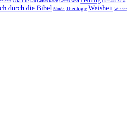
heilung
Glaube
Gottes Reich
chichte
Gottes Wort
Hermann Zaiss
Gott
ch durch die Bibel
Weisheit
Theologie
Sünde
Wunder