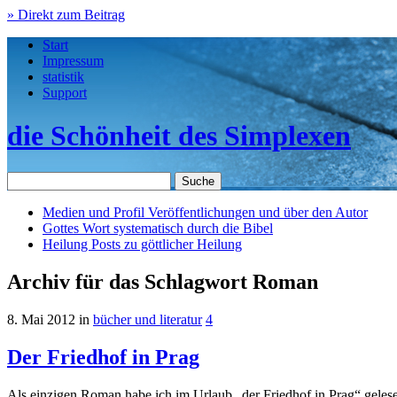
» Direkt zum Beitrag
Start
Impressum
statistik
Support
die Schönheit des Simplexen
Medien und Profil
Veröffentlichungen und über den Autor
Gottes Wort
systematisch durch die Bibel
Heilung
Posts zu göttlicher Heilung
Archiv für das Schlagwort Roman
8. Mai 2012
in
bücher und literatur
4
Der Friedhof in Prag
Als einzigen Roman habe ich im Urlaub „der Friedhof in Prag“ gelesen