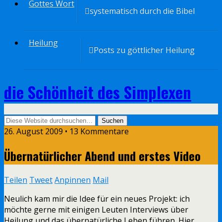
Gottes Wort
systematisch durch die Bibel
Heilung
Posts zu göttlicher Heilung
die Schönheit des Simplexen
26. August 2009 • 13 Kommentare
Übernatürlicher Abend und erstes Video
Teilen
Tweet
Anpinnen
Mail
Neulich kam mir die Idee für ein neues Projekt: ich
möchte gerne mit einigen Leuten Interviews über
Heilung und das übernatürliche Leben führen. Hier