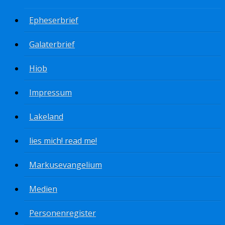
Epheserbrief
Galaterbrief
Hiob
Impressum
Lakeland
lies mich! read me!
Markusevangelium
Medien
Personenregister