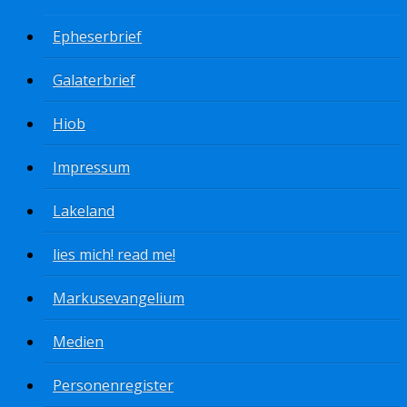
Epheserbrief
Galaterbrief
Hiob
Impressum
Lakeland
lies mich! read me!
Markusevangelium
Medien
Personenregister