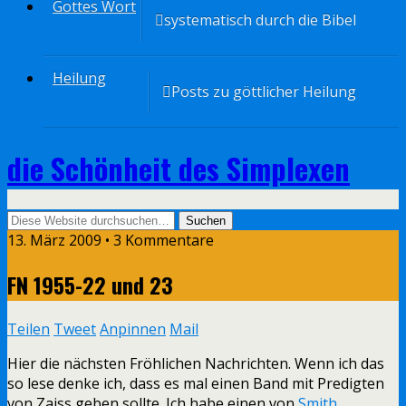
Gottes Wort
systematisch durch die Bibel
Heilung
Posts zu göttlicher Heilung
die Schönheit des Simplexen
13. März 2009 • 3 Kommentare
FN 1955-22 und 23
Teilen
Tweet
Anpinnen
Mail
Hier die nächsten Fröhlichen Nachrichten. Wenn ich das
so lese denke ich, dass es mal einen Band mit Predigten
von Zaiss geben sollte. Ich habe einen von
Smith