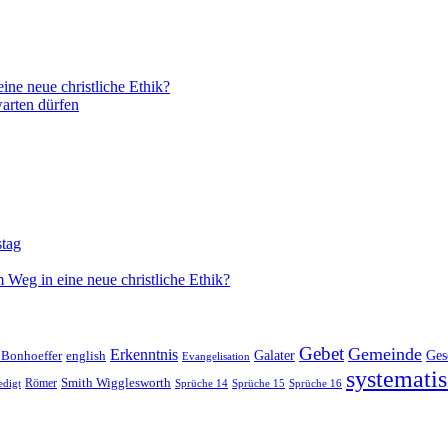
ne neue christliche Ethik?
arten dürfen
stag
 Weg in eine neue christliche Ethik?
Gebet
Gemeinde
Erkenntnis
 Bonhoeffer
Galater
Ges
english
Evangelisation
systematis
Smith Wigglesworth
edigt
Römer
Sprüche 14
Sprüche 15
Sprüche 16