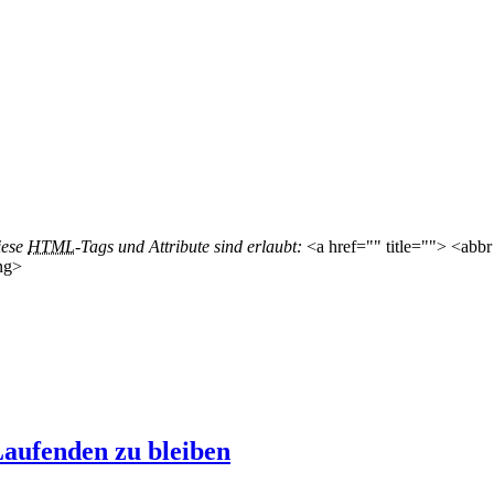
iese
HTML
-Tags und Attribute sind erlaubt:
<a href="" title=""> <abbr
ng>
aufenden zu bleiben