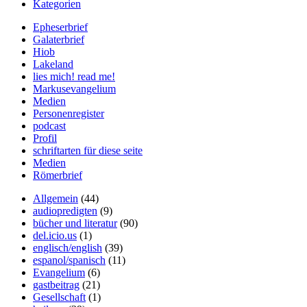
Kategorien
Epheserbrief
Galaterbrief
Hiob
Lakeland
lies mich! read me!
Markusevangelium
Medien
Personenregister
podcast
Profil
schriftarten für diese seite
Medien
Römerbrief
Allgemein
(44)
audiopredigten
(9)
bücher und literatur
(90)
del.icio.us
(1)
englisch/english
(39)
espanol/spanisch
(11)
Evangelium
(6)
gastbeitrag
(21)
Gesellschaft
(1)