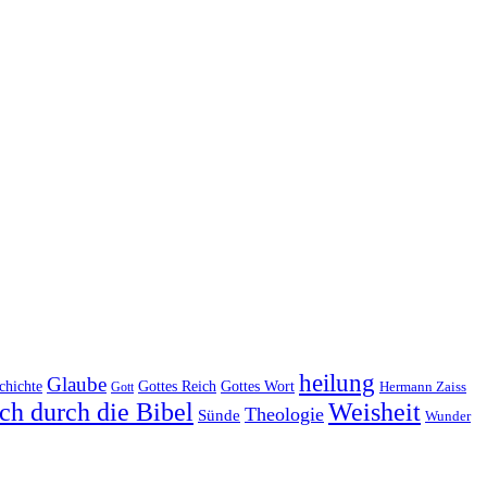
heilung
Glaube
Gottes Reich
chichte
Gottes Wort
Hermann Zaiss
Gott
ch durch die Bibel
Weisheit
Theologie
Sünde
Wunder