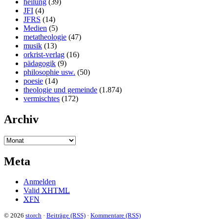
heilung
(39)
JFI
(4)
JFRS
(14)
Medien
(5)
metatheologie
(47)
musik
(13)
orkrist-verlag
(16)
pädagogik
(9)
philosophie usw.
(50)
poesie
(14)
theologie und gemeinde
(1.874)
vermischtes
(172)
Archiv
Meta
Anmelden
Valid
XHTML
XFN
© 2026
storch
·
Beiträge (RSS)
·
Kommentare (RSS)