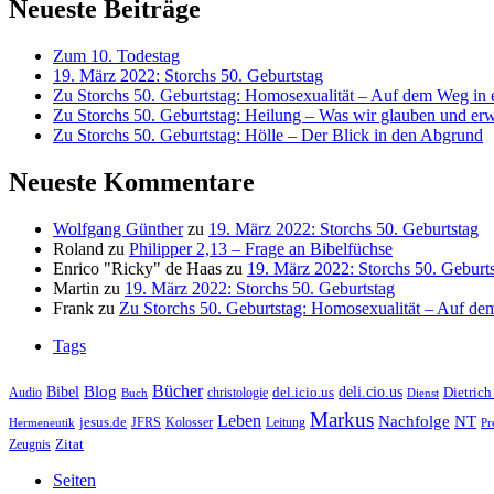
Neueste Beiträge
Zum 10. Todestag
19. März 2022: Storchs 50. Geburtstag
Zu Storchs 50. Geburtstag: Homosexualität – Auf dem Weg in ei
Zu Storchs 50. Geburtstag: Heilung – Was wir glauben und erw
Zu Storchs 50. Geburtstag: Hölle – Der Blick in den Abgrund
Neueste Kommentare
Wolfgang Günther
zu
19. März 2022: Storchs 50. Geburtstag
Roland
zu
Philipper 2,13 – Frage an Bibelfüchse
Enrico "Ricky" de Haas
zu
19. März 2022: Storchs 50. Geburt
Martin
zu
19. März 2022: Storchs 50. Geburtstag
Frank
zu
Zu Storchs 50. Geburtstag: Homosexualität – Auf dem
Tags
Bücher
Bibel
Blog
deli.cio.us
del.icio.us
Dietrich
christologie
Audio
Buch
Dienst
Markus
Leben
Nachfolge
NT
jesus.de
JFRS
Kolosser
Hermeneutik
Leitung
Pr
Zitat
Zeugnis
Seiten