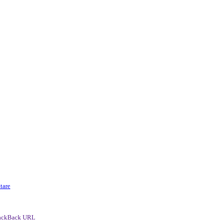
tare
ackBack URL