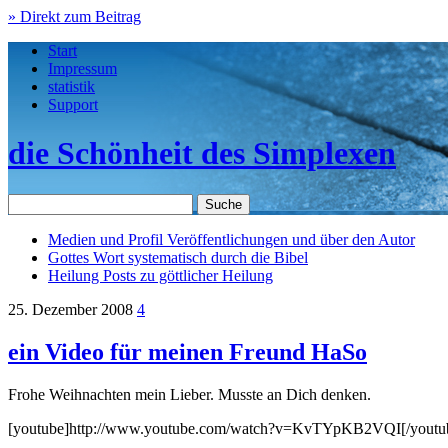
» Direkt zum Beitrag
Start
Impressum
statistik
Support
die Schönheit des Simplexen
Medien und Profil
Veröffentlichungen und über den Autor
Gottes Wort
systematisch durch die Bibel
Heilung
Posts zu göttlicher Heilung
25. Dezember 2008
4
ein Video für meinen Freund HaSo
Frohe Weihnachten mein Lieber. Musste an Dich denken.
[youtube]http://www.youtube.com/watch?v=KvTYpKB2VQI[/youtu