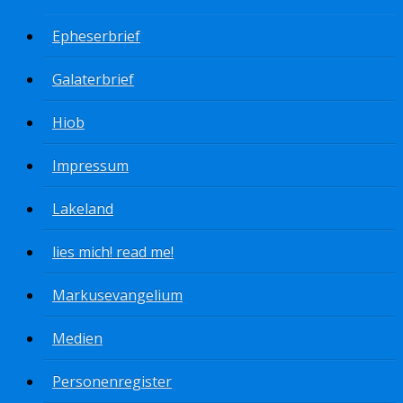
Epheserbrief
Galaterbrief
Hiob
Impressum
Lakeland
lies mich! read me!
Markusevangelium
Medien
Personenregister