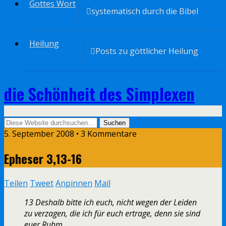
Gottes Wort
systematisch durch die Bibel
Heilung
Posts zu göttlicher Heilung
die Schönheit des Simplexen
5. September 2008 • 3 Kommentare
Epheser 3,13-16
Teilen
Tweet
Anpinnen
Mail
1
3 Deshalb bitte ich euch, nicht wegen der Leiden
zu verzagen, die ich für euch ertrage, denn sie sind
euer Ruhm.