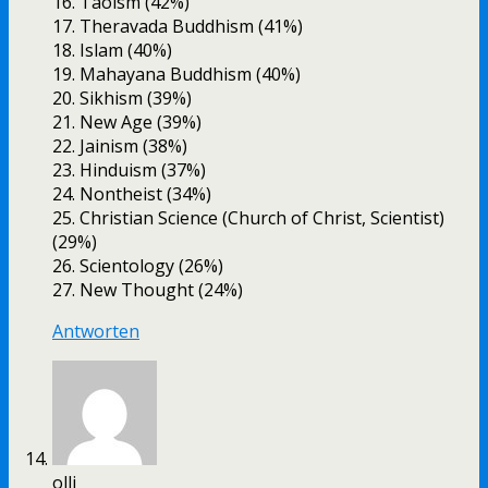
16. Taoism (42%)
17. Theravada Buddhism (41%)
18. Islam (40%)
19. Mahayana Buddhism (40%)
20. Sikhism (39%)
21. New Age (39%)
22. Jainism (38%)
23. Hinduism (37%)
24. Nontheist (34%)
25. Christian Science (Church of Christ, Scientist)
(29%)
26. Scientology (26%)
27. New Thought (24%)
Antworten
olli