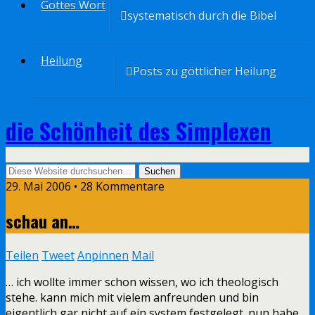
Gottes Wort
systematisch durch die Bibel
Heilung
Posts zu göttlicher Heilung
die Schönheit des Simplexen
29. Mai 2006 • 28 Kommentare
schau an…
Teilen
Tweet
Anpinnen
Mail
… ich wollte immer schon wissen, wo ich theologisch
stehe. kann mich mit vielem anfreunden und bin
eigentlich gar nicht auf ein system festgelegt. nun habe