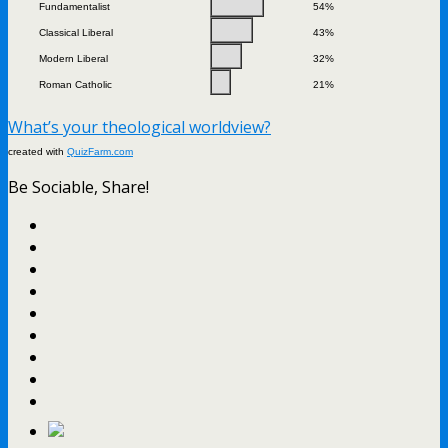
Fundamentalist
54%
Classical Liberal
43%
Modern Liberal
32%
Roman Catholic
21%
What’s your theological worldview?
created with
QuizFarm.com
Be Sociable, Share!