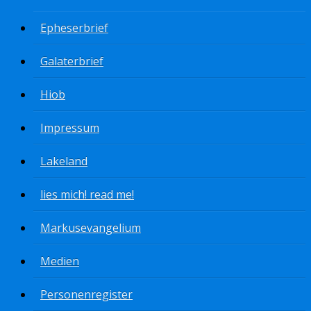
Epheserbrief
Galaterbrief
Hiob
Impressum
Lakeland
lies mich! read me!
Markusevangelium
Medien
Personenregister