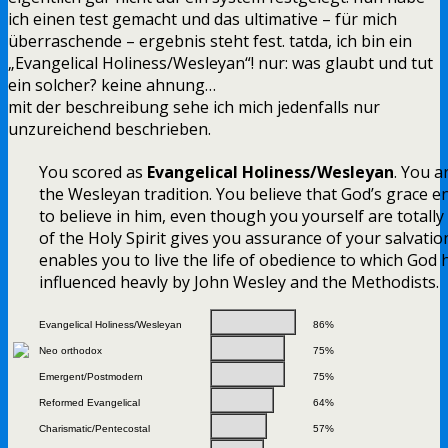
ich einen test gemacht und das ultimative – für mich
überraschende – ergebnis steht fest. tatda, ich bin ein
„Evangelical Holiness/Wesleyan“! nur: was glaubt und tut
ein solcher? keine ahnung…
mit der beschreibung sehe ich mich jedenfalls nur
unzureichend beschrieben.
You scored as
Evangelical Holiness/Wesleyan
. You a
the Wesleyan tradition. You believe that God’s grace 
to believe in him, even though you yourself are totally
of the Holy Spirit gives you assurance of your salvatio
enables you to live the life of obedience to which God h
influenced heavly by John Wesley and the Methodists.
Evangelical Holiness/Wesleyan
86%
Neo orthodox
75%
Emergent/Postmodern
75%
Reformed Evangelical
64%
Charismatic/Pentecostal
57%