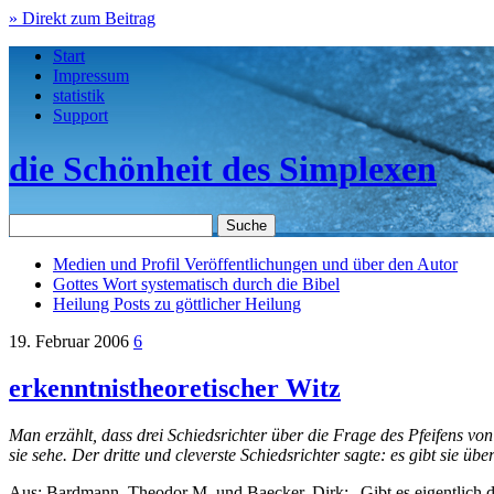
» Direkt zum Beitrag
Start
Impressum
statistik
Support
die Schönheit des Simplexen
Medien und Profil
Veröffentlichungen und über den Autor
Gottes Wort
systematisch durch die Bibel
Heilung
Posts zu göttlicher Heilung
19. Februar 2006
6
erkenntnistheoretischer Witz
Man erzählt, dass drei Schiedsrichter über die Frage des Pfeifens von 
sie sehe. Der dritte und cleverste Schiedsrichter sagte: es gibt sie über
Aus: Bardmann, Theodor M. und Baecker, Dirk: „Gibt es eigentlich 