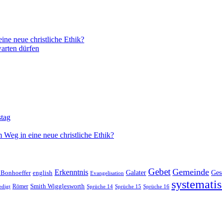
ne neue christliche Ethik?
arten dürfen
stag
 Weg in eine neue christliche Ethik?
Gebet
Gemeinde
Erkenntnis
 Bonhoeffer
Galater
Ges
english
Evangelisation
systematis
Smith Wigglesworth
edigt
Römer
Sprüche 14
Sprüche 15
Sprüche 16