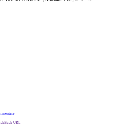
mmentare
ackBack URL