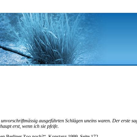
unvorschriftmässig ausgeführten Schlägen uneins waren. Der erste sagte: 
haupt erst, wenn ich sie pfeife.
den Berliner Zoo noch?“, Konstanz 1999, Seite 172