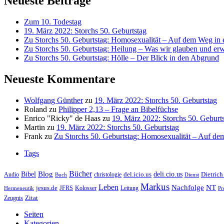
Neueste Beiträge
Zum 10. Todestag
19. März 2022: Storchs 50. Geburtstag
Zu Storchs 50. Geburtstag: Homosexualität – Auf dem Weg in ei
Zu Storchs 50. Geburtstag: Heilung – Was wir glauben und erw
Zu Storchs 50. Geburtstag: Hölle – Der Blick in den Abgrund
Neueste Kommentare
Wolfgang Günther
zu
19. März 2022: Storchs 50. Geburtstag
Roland
zu
Philipper 2,13 – Frage an Bibelfüchse
Enrico "Ricky" de Haas
zu
19. März 2022: Storchs 50. Geburt
Martin
zu
19. März 2022: Storchs 50. Geburtstag
Frank
zu
Zu Storchs 50. Geburtstag: Homosexualität – Auf dem
Tags
Bücher
Bibel
Blog
deli.cio.us
del.icio.us
Dietrich
christologie
Audio
Buch
Dienst
Markus
Leben
Nachfolge
NT
jesus.de
JFRS
Kolosser
Hermeneutik
Leitung
Pr
Zitat
Zeugnis
Seiten
Kategorien