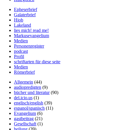
Epheserbrief
Galaterbrief
Hiob
Lakeland
lies mich! read me!
Markusevangelium
Medien
Personenregister
podcast
Profil
schriftarten für diese seite
Medien
Römerbrief
Allgemein
(44)
audiopredigten
(9)
bücher und literatur
(90)
del.icio.us
(1)
englisch/english
(39)
espanol/spanisch
(11)
Evangelium
(6)
gastbeitrag
(21)
Gesellschaft
(1)
heilung
(39)