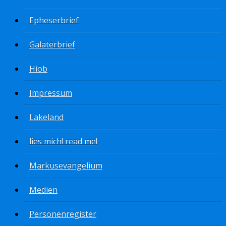
Epheserbrief
Galaterbrief
Hiob
Impressum
Lakeland
lies mich! read me!
Markusevangelium
Medien
Personenregister