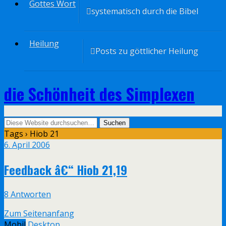
Gottes Wort
systematisch durch die Bibel
Heilung
Posts zu göttlicher Heilung
die Schönheit des Simplexen
Tags › Hiob 21
6. April 2006
Feedback â€“ Hiob 21,19
8 Antworten
Zum Seitenanfang
Mobil
Desktop